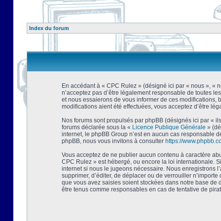
Index du forum
En accédant à « CPC Rulez » (désigné ici par « nous », « no
n’acceptez pas d’être légalement responsable de toutes les
et nous essaierons de vous informer de ces modifications, 
modifications aient été effectuées, vous acceptez d’être lé
Nos forums sont propulsés par phpBB (désignés ici par « ils
forums déclarée sous la «
Licence Publique Générale
» (dé
internet, le phpBB Group n’est en aucun cas responsable de
phpBB, nous vous invitons à consulter
https://www.phpbb.c
Vous acceptez de ne publier aucun contenu à caractère abusi
CPC Rulez » est hébergé, ou encore la loi internationale. 
internet si nous le jugeons nécessaire. Nous enregistrons l
supprimer, d’éditer, de déplacer ou de verrouiller n’importe
que vous avez saisies soient stockées dans notre base de d
être tenus comme responsables en cas de tentative de pira