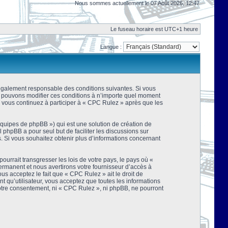
Nous sommes actuellement le 07 Août 2026, 12:47
Le fuseau horaire est UTC+1 heure
Langue :
 légalement responsable des conditions suivantes. Si vous
us pouvons modifier ces conditions à n’importe quel moment
 vous continuez à participer à « CPC Rulez » après que les
équipes de phpBB ») qui est une solution de création de
el phpBB a pour seul but de faciliter les discussions sur
 Si vous souhaitez obtenir plus d’informations concernant
urrait transgresser les lois de votre pays, le pays où «
rmanent et nous avertirons votre fournisseur d’accès à
s acceptez le fait que « CPC Rulez » ait le droit de
t qu’utilisateur, vous acceptez que toutes les informations
votre consentement, ni « CPC Rulez », ni phpBB, ne pourront