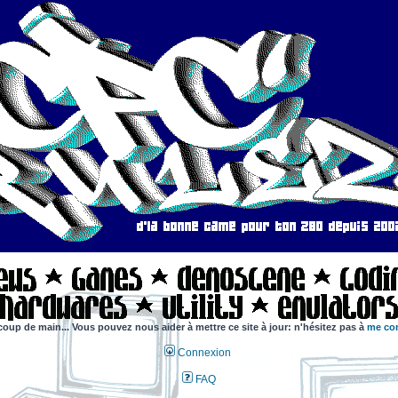
coup de main... Vous pouvez nous aider à mettre ce site à jour: n'hésitez pas à
me con
Connexion
FAQ