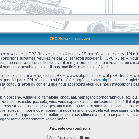
CPC Rulez - Inscription
tre », « nos », « CPC Rulez », « https://cpcrulez.fr/forum »), vous acceptez d’être
 conditions suivantes, veuillez ne pas utiliser et/ou accéder à « CPC Rulez ». No
bien que nous vous conseillons de vérifier régulièrement cela par vous-même car si
galement responsable des conditions modifiées et/ou mises à jour.
 », « eux », « leur », « logiciel phpBB », « www.phpbb.com », « phpBB Group », « 
signée ici par « GPL ») et qui peut être téléchargée sur
www.phpbb.com
. Le logici
 la conduite et/ou du contenu que nous acceptons et/ou que nous n’acceptons pas.
om/
.
f, obscène, vulgaire, diffamatoire, choquant, menaçant, pornographique, etc. qui po
Si vous ne respectez pas cela, vous vous exposez à un bannissement immédiat et pe
’adresse IP de tous les messages afin d’aider au renforcement de ces conditions. Vou
 quel sujet à n’importe quel moment si nous estimons que cela est nécessaire. En tan
onnées. Bien que cette information ne sera pas diffusée à une tierce partie sans 
tage visant à compromettre vos données.