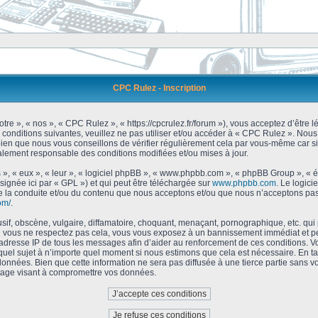
CPC Rulez - Inscription
tre », « nos », « CPC Rulez », « https://cpcrulez.fr/forum »), vous acceptez d’être
 conditions suivantes, veuillez ne pas utiliser et/ou accéder à « CPC Rulez ». No
bien que nous vous conseillons de vérifier régulièrement cela par vous-même car si
galement responsable des conditions modifiées et/ou mises à jour.
 », « eux », « leur », « logiciel phpBB », « www.phpbb.com », « phpBB Group », « 
signée ici par « GPL ») et qui peut être téléchargée sur
www.phpbb.com
. Le logici
 la conduite et/ou du contenu que nous acceptons et/ou que nous n’acceptons pas.
om/
.
f, obscène, vulgaire, diffamatoire, choquant, menaçant, pornographique, etc. qui po
Si vous ne respectez pas cela, vous vous exposez à un bannissement immédiat et pe
’adresse IP de tous les messages afin d’aider au renforcement de ces conditions. Vou
 quel sujet à n’importe quel moment si nous estimons que cela est nécessaire. En tan
onnées. Bien que cette information ne sera pas diffusée à une tierce partie sans 
tage visant à compromettre vos données.