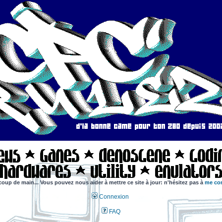
coup de main... Vous pouvez nous aider à mettre ce site à jour: n'hésitez pas à
me con
Connexion
FAQ