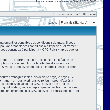
Nous sommes actuellement le 08 Août 2026, 06:05
Le fuseau horaire est UTC+1 heure
Langue :
 légalement responsable des conditions suivantes. Si vous
us pouvons modifier ces conditions à n’importe quel moment
 vous continuez à participer à « CPC Rulez » après que les
équipes de phpBB ») qui est une solution de création de
el phpBB a pour seul but de faciliter les discussions sur
 Si vous souhaitez obtenir plus d’informations concernant
urrait transgresser les lois de votre pays, le pays où «
rmanent et nous avertirons votre fournisseur d’accès à
s acceptez le fait que « CPC Rulez » ait le droit de
t qu’utilisateur, vous acceptez que toutes les informations
votre consentement, ni « CPC Rulez », ni phpBB, ne pourront