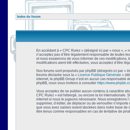
Index du forum
En accédant à « CPC Rulez » (désigné ici par « nous », « no
n’acceptez pas d’être légalement responsable de toutes les
et nous essaierons de vous informer de ces modifications, 
modifications aient été effectuées, vous acceptez d’être lé
Nos forums sont propulsés par phpBB (désignés ici par « ils
forums déclarée sous la «
Licence Publique Générale
» (dé
internet, le phpBB Group n’est en aucun cas responsable de
phpBB, nous vous invitons à consulter
https://www.phpbb.c
Vous acceptez de ne publier aucun contenu à caractère abusi
CPC Rulez » est hébergé, ou encore la loi internationale. 
internet si nous le jugeons nécessaire. Nous enregistrons l
supprimer, d’éditer, de déplacer ou de verrouiller n’importe
que vous avez saisies soient stockées dans notre base de d
être tenus comme responsables en cas de tentative de pira