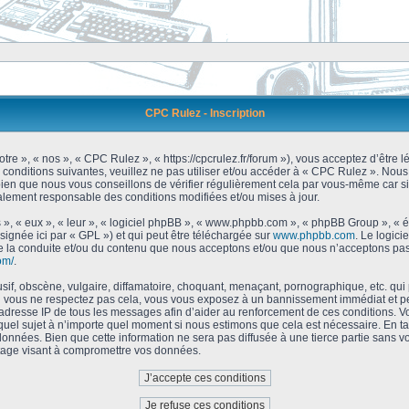
CPC Rulez - Inscription
tre », « nos », « CPC Rulez », « https://cpcrulez.fr/forum »), vous acceptez d’être
 conditions suivantes, veuillez ne pas utiliser et/ou accéder à « CPC Rulez ». No
bien que nous vous conseillons de vérifier régulièrement cela par vous-même car si
galement responsable des conditions modifiées et/ou mises à jour.
 », « eux », « leur », « logiciel phpBB », « www.phpbb.com », « phpBB Group », « 
signée ici par « GPL ») et qui peut être téléchargée sur
www.phpbb.com
. Le logici
 la conduite et/ou du contenu que nous acceptons et/ou que nous n’acceptons pas.
om/
.
f, obscène, vulgaire, diffamatoire, choquant, menaçant, pornographique, etc. qui po
Si vous ne respectez pas cela, vous vous exposez à un bannissement immédiat et pe
’adresse IP de tous les messages afin d’aider au renforcement de ces conditions. Vou
 quel sujet à n’importe quel moment si nous estimons que cela est nécessaire. En tan
onnées. Bien que cette information ne sera pas diffusée à une tierce partie sans 
tage visant à compromettre vos données.