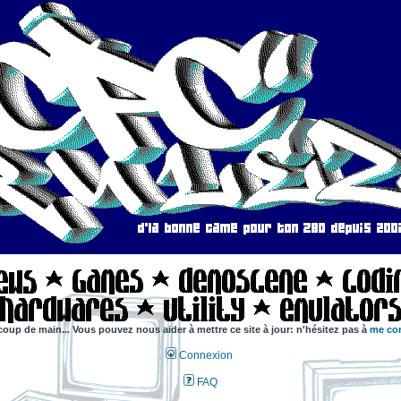
coup de main... Vous pouvez nous aider à mettre ce site à jour: n'hésitez pas à
me con
Connexion
FAQ