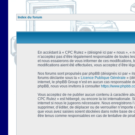
Index du forum
En accédant à « CPC Rulez » (désigné ici par « nous », « no
n’acceptez pas d’être légalement responsable de toutes les
et nous essaierons de vous informer de ces modifications, 
modifications aient été effectuées, vous acceptez d’être lé
Nos forums sont propulsés par phpBB (désignés ici par « ils
forums déclarée sous la «
Licence Publique Générale
» (dé
internet, le phpBB Group n’est en aucun cas responsable de
phpBB, nous vous invitons à consulter
https://www.phpbb.c
Vous acceptez de ne publier aucun contenu à caractère abusi
CPC Rulez » est hébergé, ou encore la loi internationale. 
internet si nous le jugeons nécessaire. Nous enregistrons l
supprimer, d’éditer, de déplacer ou de verrouiller n’importe
que vous avez saisies soient stockées dans notre base de d
être tenus comme responsables en cas de tentative de pira