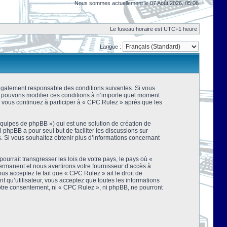
Nous sommes actuellement le 07 Août 2026, 05:08
Le fuseau horaire est UTC+1 heure
Langue :
 légalement responsable des conditions suivantes. Si vous
us pouvons modifier ces conditions à n’importe quel moment
 vous continuez à participer à « CPC Rulez » après que les
équipes de phpBB ») qui est une solution de création de
el phpBB a pour seul but de faciliter les discussions sur
 Si vous souhaitez obtenir plus d’informations concernant
urrait transgresser les lois de votre pays, le pays où «
rmanent et nous avertirons votre fournisseur d’accès à
s acceptez le fait que « CPC Rulez » ait le droit de
t qu’utilisateur, vous acceptez que toutes les informations
votre consentement, ni « CPC Rulez », ni phpBB, ne pourront