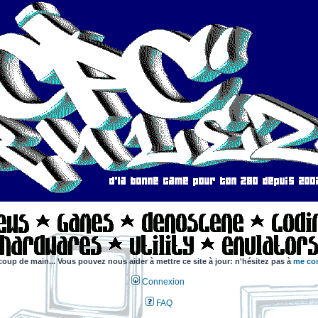
coup de main... Vous pouvez nous aider à mettre ce site à jour: n'hésitez pas à
me con
Connexion
FAQ