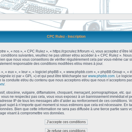
CPC Rulez - Inscription
tre », « nos », « CPC Rulez », « https://cpcrulez.fr/forum »), vous acceptez d’être
 conditions suivantes, veuillez ne pas utiliser et/ou accéder à « CPC Rulez ». No
bien que nous vous conseillons de vérifier régulièrement cela par vous-même car si
galement responsable des conditions modifiées et/ou mises à jour.
 », « eux », « leur », « logiciel phpBB », « www.phpbb.com », « phpBB Group », « 
signée ici par « GPL ») et qui peut être téléchargée sur
www.phpbb.com
. Le logici
 la conduite et/ou du contenu que nous acceptons et/ou que nous n’acceptons pas.
om/
.
f, obscène, vulgaire, diffamatoire, choquant, menaçant, pornographique, etc. qui po
Si vous ne respectez pas cela, vous vous exposez à un bannissement immédiat et pe
’adresse IP de tous les messages afin d’aider au renforcement de ces conditions. Vou
 quel sujet à n’importe quel moment si nous estimons que cela est nécessaire. En tan
onnées. Bien que cette information ne sera pas diffusée à une tierce partie sans 
tage visant à compromettre vos données.