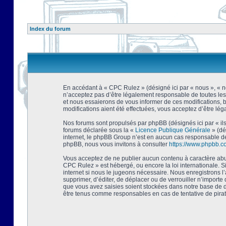
Index du forum
En accédant à « CPC Rulez » (désigné ici par « nous », « no
n’acceptez pas d’être légalement responsable de toutes les
et nous essaierons de vous informer de ces modifications, 
modifications aient été effectuées, vous acceptez d’être lé
Nos forums sont propulsés par phpBB (désignés ici par « ils
forums déclarée sous la «
Licence Publique Générale
» (dé
internet, le phpBB Group n’est en aucun cas responsable de
phpBB, nous vous invitons à consulter
https://www.phpbb.c
Vous acceptez de ne publier aucun contenu à caractère abusi
CPC Rulez » est hébergé, ou encore la loi internationale. 
internet si nous le jugeons nécessaire. Nous enregistrons l
supprimer, d’éditer, de déplacer ou de verrouiller n’importe
que vous avez saisies soient stockées dans notre base de d
être tenus comme responsables en cas de tentative de pira