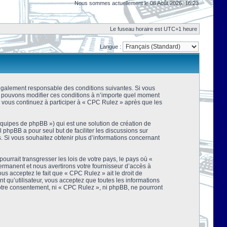
Nous sommes actuellement le 08 Août 2026, 16:23
Le fuseau horaire est UTC+1 heure
Langue :
 légalement responsable des conditions suivantes. Si vous
us pouvons modifier ces conditions à n’importe quel moment
 vous continuez à participer à « CPC Rulez » après que les
équipes de phpBB ») qui est une solution de création de
el phpBB a pour seul but de faciliter les discussions sur
 Si vous souhaitez obtenir plus d’informations concernant
urrait transgresser les lois de votre pays, le pays où «
rmanent et nous avertirons votre fournisseur d’accès à
s acceptez le fait que « CPC Rulez » ait le droit de
t qu’utilisateur, vous acceptez que toutes les informations
votre consentement, ni « CPC Rulez », ni phpBB, ne pourront