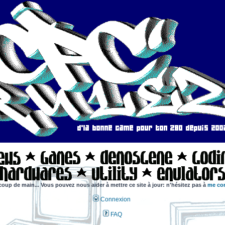
coup de main... Vous pouvez nous aider à mettre ce site à jour: n'hésitez pas à
me con
Connexion
FAQ