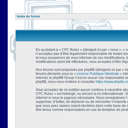
Index du forum
En accédant à « CPC Rulez » (désigné ici par « nous », « no
n’acceptez pas d’être légalement responsable de toutes les
et nous essaierons de vous informer de ces modifications, 
modifications aient été effectuées, vous acceptez d’être lé
Nos forums sont propulsés par phpBB (désignés ici par « ils
forums déclarée sous la «
Licence Publique Générale
» (dé
internet, le phpBB Group n’est en aucun cas responsable de
phpBB, nous vous invitons à consulter
https://www.phpbb.c
Vous acceptez de ne publier aucun contenu à caractère abusi
CPC Rulez » est hébergé, ou encore la loi internationale. 
internet si nous le jugeons nécessaire. Nous enregistrons l
supprimer, d’éditer, de déplacer ou de verrouiller n’importe
que vous avez saisies soient stockées dans notre base de d
être tenus comme responsables en cas de tentative de pira