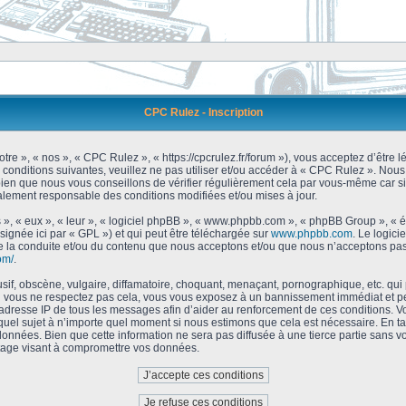
CPC Rulez - Inscription
tre », « nos », « CPC Rulez », « https://cpcrulez.fr/forum »), vous acceptez d’être
 conditions suivantes, veuillez ne pas utiliser et/ou accéder à « CPC Rulez ». No
bien que nous vous conseillons de vérifier régulièrement cela par vous-même car si
galement responsable des conditions modifiées et/ou mises à jour.
 », « eux », « leur », « logiciel phpBB », « www.phpbb.com », « phpBB Group », « 
signée ici par « GPL ») et qui peut être téléchargée sur
www.phpbb.com
. Le logici
 la conduite et/ou du contenu que nous acceptons et/ou que nous n’acceptons pas.
om/
.
f, obscène, vulgaire, diffamatoire, choquant, menaçant, pornographique, etc. qui po
Si vous ne respectez pas cela, vous vous exposez à un bannissement immédiat et pe
’adresse IP de tous les messages afin d’aider au renforcement de ces conditions. Vou
 quel sujet à n’importe quel moment si nous estimons que cela est nécessaire. En tan
onnées. Bien que cette information ne sera pas diffusée à une tierce partie sans 
tage visant à compromettre vos données.