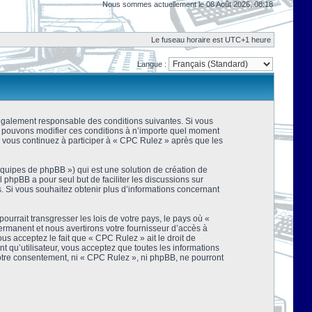
Nous sommes actuellement le 08 Août 2026, 08:18
Le fuseau horaire est UTC+1 heure
Langue :
 légalement responsable des conditions suivantes. Si vous
us pouvons modifier ces conditions à n’importe quel moment
 vous continuez à participer à « CPC Rulez » après que les
équipes de phpBB ») qui est une solution de création de
el phpBB a pour seul but de faciliter les discussions sur
 Si vous souhaitez obtenir plus d’informations concernant
urrait transgresser les lois de votre pays, le pays où «
rmanent et nous avertirons votre fournisseur d’accès à
s acceptez le fait que « CPC Rulez » ait le droit de
t qu’utilisateur, vous acceptez que toutes les informations
votre consentement, ni « CPC Rulez », ni phpBB, ne pourront