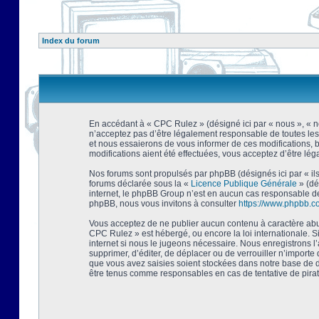
Index du forum
En accédant à « CPC Rulez » (désigné ici par « nous », « no
n’acceptez pas d’être légalement responsable de toutes les
et nous essaierons de vous informer de ces modifications, 
modifications aient été effectuées, vous acceptez d’être lé
Nos forums sont propulsés par phpBB (désignés ici par « ils
forums déclarée sous la «
Licence Publique Générale
» (dé
internet, le phpBB Group n’est en aucun cas responsable de
phpBB, nous vous invitons à consulter
https://www.phpbb.c
Vous acceptez de ne publier aucun contenu à caractère abusi
CPC Rulez » est hébergé, ou encore la loi internationale. 
internet si nous le jugeons nécessaire. Nous enregistrons l
supprimer, d’éditer, de déplacer ou de verrouiller n’importe
que vous avez saisies soient stockées dans notre base de d
être tenus comme responsables en cas de tentative de pira