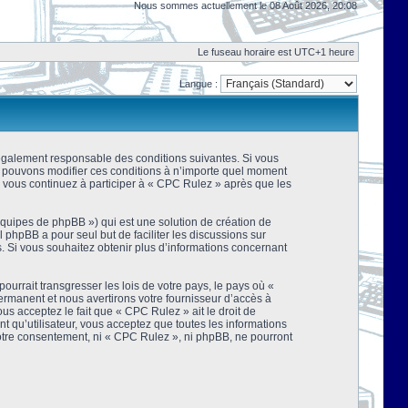
Nous sommes actuellement le 08 Août 2026, 20:08
Le fuseau horaire est UTC+1 heure
Langue :
 légalement responsable des conditions suivantes. Si vous
us pouvons modifier ces conditions à n’importe quel moment
 vous continuez à participer à « CPC Rulez » après que les
équipes de phpBB ») qui est une solution de création de
el phpBB a pour seul but de faciliter les discussions sur
 Si vous souhaitez obtenir plus d’informations concernant
urrait transgresser les lois de votre pays, le pays où «
rmanent et nous avertirons votre fournisseur d’accès à
s acceptez le fait que « CPC Rulez » ait le droit de
t qu’utilisateur, vous acceptez que toutes les informations
votre consentement, ni « CPC Rulez », ni phpBB, ne pourront