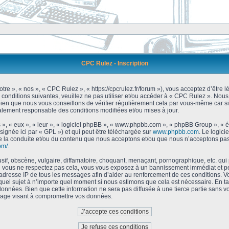
CPC Rulez - Inscription
tre », « nos », « CPC Rulez », « https://cpcrulez.fr/forum »), vous acceptez d’être
 conditions suivantes, veuillez ne pas utiliser et/ou accéder à « CPC Rulez ». No
bien que nous vous conseillons de vérifier régulièrement cela par vous-même car si
galement responsable des conditions modifiées et/ou mises à jour.
 », « eux », « leur », « logiciel phpBB », « www.phpbb.com », « phpBB Group », « 
signée ici par « GPL ») et qui peut être téléchargée sur
www.phpbb.com
. Le logici
 la conduite et/ou du contenu que nous acceptons et/ou que nous n’acceptons pas.
om/
.
f, obscène, vulgaire, diffamatoire, choquant, menaçant, pornographique, etc. qui po
Si vous ne respectez pas cela, vous vous exposez à un bannissement immédiat et pe
’adresse IP de tous les messages afin d’aider au renforcement de ces conditions. Vou
 quel sujet à n’importe quel moment si nous estimons que cela est nécessaire. En tan
onnées. Bien que cette information ne sera pas diffusée à une tierce partie sans 
tage visant à compromettre vos données.