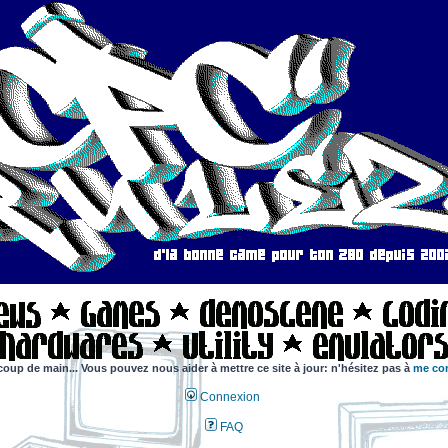
coup de main... Vous pouvez nous aider à mettre ce site à jour: n'hésitez pas à
me con
Connexion
FAQ