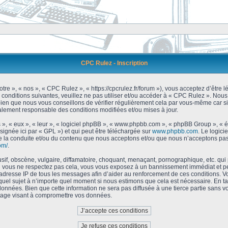
CPC Rulez - Inscription
tre », « nos », « CPC Rulez », « https://cpcrulez.fr/forum »), vous acceptez d’être
 conditions suivantes, veuillez ne pas utiliser et/ou accéder à « CPC Rulez ». No
bien que nous vous conseillons de vérifier régulièrement cela par vous-même car si
galement responsable des conditions modifiées et/ou mises à jour.
 », « eux », « leur », « logiciel phpBB », « www.phpbb.com », « phpBB Group », « 
signée ici par « GPL ») et qui peut être téléchargée sur
www.phpbb.com
. Le logici
 la conduite et/ou du contenu que nous acceptons et/ou que nous n’acceptons pas.
om/
.
f, obscène, vulgaire, diffamatoire, choquant, menaçant, pornographique, etc. qui po
Si vous ne respectez pas cela, vous vous exposez à un bannissement immédiat et pe
’adresse IP de tous les messages afin d’aider au renforcement de ces conditions. Vou
 quel sujet à n’importe quel moment si nous estimons que cela est nécessaire. En tan
onnées. Bien que cette information ne sera pas diffusée à une tierce partie sans 
tage visant à compromettre vos données.