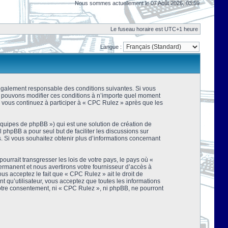
Nous sommes actuellement le 07 Août 2026, 03:59
Le fuseau horaire est UTC+1 heure
Langue :
 légalement responsable des conditions suivantes. Si vous
us pouvons modifier ces conditions à n’importe quel moment
 vous continuez à participer à « CPC Rulez » après que les
équipes de phpBB ») qui est une solution de création de
el phpBB a pour seul but de faciliter les discussions sur
 Si vous souhaitez obtenir plus d’informations concernant
urrait transgresser les lois de votre pays, le pays où «
rmanent et nous avertirons votre fournisseur d’accès à
s acceptez le fait que « CPC Rulez » ait le droit de
t qu’utilisateur, vous acceptez que toutes les informations
votre consentement, ni « CPC Rulez », ni phpBB, ne pourront