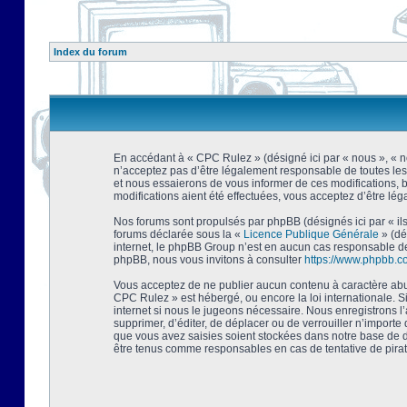
Index du forum
En accédant à « CPC Rulez » (désigné ici par « nous », « no
n’acceptez pas d’être légalement responsable de toutes les
et nous essaierons de vous informer de ces modifications, 
modifications aient été effectuées, vous acceptez d’être lé
Nos forums sont propulsés par phpBB (désignés ici par « ils
forums déclarée sous la «
Licence Publique Générale
» (dé
internet, le phpBB Group n’est en aucun cas responsable de
phpBB, nous vous invitons à consulter
https://www.phpbb.c
Vous acceptez de ne publier aucun contenu à caractère abusi
CPC Rulez » est hébergé, ou encore la loi internationale. 
internet si nous le jugeons nécessaire. Nous enregistrons l
supprimer, d’éditer, de déplacer ou de verrouiller n’importe
que vous avez saisies soient stockées dans notre base de d
être tenus comme responsables en cas de tentative de pira