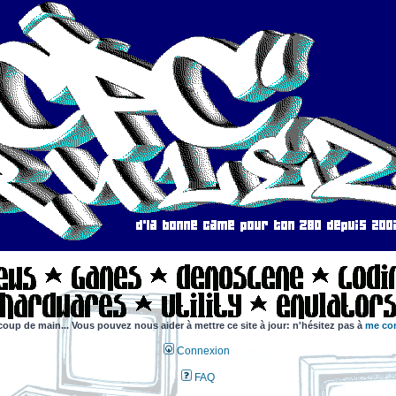
coup de main... Vous pouvez nous aider à mettre ce site à jour: n'hésitez pas à
me con
Connexion
FAQ