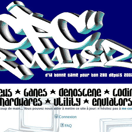
coup de main... Vous pouvez nous aider à mettre ce site à jour: n'hésitez pas à
me con
Connexion
FAQ