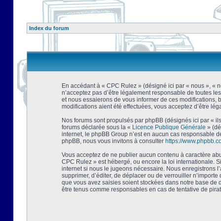
Index du forum
En accédant à « CPC Rulez » (désigné ici par « nous », « no
n’acceptez pas d’être légalement responsable de toutes les
et nous essaierons de vous informer de ces modifications, 
modifications aient été effectuées, vous acceptez d’être lé
Nos forums sont propulsés par phpBB (désignés ici par « ils
forums déclarée sous la «
Licence Publique Générale
» (dé
internet, le phpBB Group n’est en aucun cas responsable de
phpBB, nous vous invitons à consulter
https://www.phpbb.c
Vous acceptez de ne publier aucun contenu à caractère abusi
CPC Rulez » est hébergé, ou encore la loi internationale. 
internet si nous le jugeons nécessaire. Nous enregistrons l
supprimer, d’éditer, de déplacer ou de verrouiller n’importe
que vous avez saisies soient stockées dans notre base de d
être tenus comme responsables en cas de tentative de pira