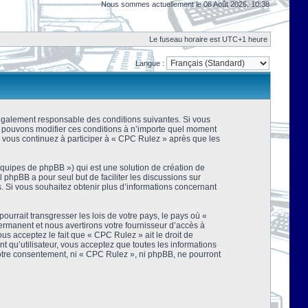
Nous sommes actuellement le 08 Août 2026, 10:38
Le fuseau horaire est UTC+1 heure
Langue :
 légalement responsable des conditions suivantes. Si vous
us pouvons modifier ces conditions à n’importe quel moment
 vous continuez à participer à « CPC Rulez » après que les
équipes de phpBB ») qui est une solution de création de
el phpBB a pour seul but de faciliter les discussions sur
 Si vous souhaitez obtenir plus d’informations concernant
urrait transgresser les lois de votre pays, le pays où «
rmanent et nous avertirons votre fournisseur d’accès à
s acceptez le fait que « CPC Rulez » ait le droit de
t qu’utilisateur, vous acceptez que toutes les informations
votre consentement, ni « CPC Rulez », ni phpBB, ne pourront