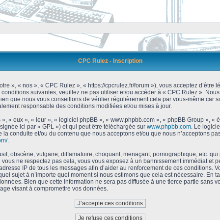
CPC Rulez - Inscription
tre », « nos », « CPC Rulez », « https://cpcrulez.fr/forum »), vous acceptez d’être
 conditions suivantes, veuillez ne pas utiliser et/ou accéder à « CPC Rulez ». No
bien que nous vous conseillons de vérifier régulièrement cela par vous-même car si
galement responsable des conditions modifiées et/ou mises à jour.
 », « eux », « leur », « logiciel phpBB », « www.phpbb.com », « phpBB Group », « 
signée ici par « GPL ») et qui peut être téléchargée sur
www.phpbb.com
. Le logici
 la conduite et/ou du contenu que nous acceptons et/ou que nous n’acceptons pas.
om/
.
f, obscène, vulgaire, diffamatoire, choquant, menaçant, pornographique, etc. qui po
Si vous ne respectez pas cela, vous vous exposez à un bannissement immédiat et pe
’adresse IP de tous les messages afin d’aider au renforcement de ces conditions. Vou
 quel sujet à n’importe quel moment si nous estimons que cela est nécessaire. En tan
onnées. Bien que cette information ne sera pas diffusée à une tierce partie sans 
tage visant à compromettre vos données.