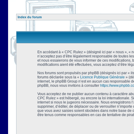
Index du forum
En accédant à « CPC Rulez » (désigné ici par « nous », « no
n’acceptez pas d’être légalement responsable de toutes les
et nous essaierons de vous informer de ces modifications, 
modifications aient été effectuées, vous acceptez d’être lé
Nos forums sont propulsés par phpBB (désignés ici par « ils
forums déclarée sous la «
Licence Publique Générale
» (dé
internet, le phpBB Group n’est en aucun cas responsable de
phpBB, nous vous invitons à consulter
https://www.phpbb.c
Vous acceptez de ne publier aucun contenu à caractère abusi
CPC Rulez » est hébergé, ou encore la loi internationale. 
internet si nous le jugeons nécessaire. Nous enregistrons l
supprimer, d’éditer, de déplacer ou de verrouiller n’importe
que vous avez saisies soient stockées dans notre base de d
être tenus comme responsables en cas de tentative de pira