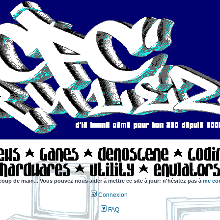
coup de main... Vous pouvez nous aider à mettre ce site à jour: n'hésitez pas à
me con
Connexion
FAQ