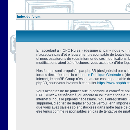
Index du forum
En accédant à « CPC Rulez » (désigné ici par « nous », « no
n’acceptez pas d’être légalement responsable de toutes les
et nous essaierons de vous informer de ces modifications, 
modifications aient été effectuées, vous acceptez d’être lé
Nos forums sont propulsés par phpBB (désignés ici par « ils
forums déclarée sous la «
Licence Publique Générale
» (dé
internet, le phpBB Group n’est en aucun cas responsable de
phpBB, nous vous invitons à consulter
https://www.phpbb.c
Vous acceptez de ne publier aucun contenu à caractère abusi
CPC Rulez » est hébergé, ou encore la loi internationale. 
internet si nous le jugeons nécessaire. Nous enregistrons l
supprimer, d’éditer, de déplacer ou de verrouiller n’importe
que vous avez saisies soient stockées dans notre base de d
être tenus comme responsables en cas de tentative de pira