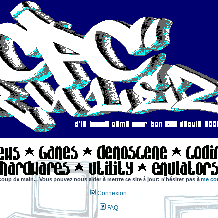
coup de main... Vous pouvez nous aider à mettre ce site à jour: n'hésitez pas à
me con
Connexion
FAQ