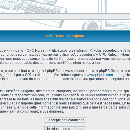
CPC Rulez - Inscription
tre », « nos », « CPC Rulez », « https://cpcrulez.fr/forum »), vous acceptez d’être
 conditions suivantes, veuillez ne pas utiliser et/ou accéder à « CPC Rulez ». No
bien que nous vous conseillons de vérifier régulièrement cela par vous-même car si
galement responsable des conditions modifiées et/ou mises à jour.
 », « eux », « leur », « logiciel phpBB », « www.phpbb.com », « phpBB Group », « 
signée ici par « GPL ») et qui peut être téléchargée sur
www.phpbb.com
. Le logici
 la conduite et/ou du contenu que nous acceptons et/ou que nous n’acceptons pas.
om/
.
f, obscène, vulgaire, diffamatoire, choquant, menaçant, pornographique, etc. qui po
Si vous ne respectez pas cela, vous vous exposez à un bannissement immédiat et pe
’adresse IP de tous les messages afin d’aider au renforcement de ces conditions. Vou
 quel sujet à n’importe quel moment si nous estimons que cela est nécessaire. En tan
onnées. Bien que cette information ne sera pas diffusée à une tierce partie sans 
tage visant à compromettre vos données.