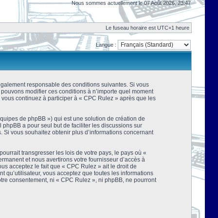
Nous sommes actuellement le 07 Août 2026, 23:47
Le fuseau horaire est UTC+1 heure
Langue :
 légalement responsable des conditions suivantes. Si vous
us pouvons modifier ces conditions à n’importe quel moment
 vous continuez à participer à « CPC Rulez » après que les
équipes de phpBB ») qui est une solution de création de
el phpBB a pour seul but de faciliter les discussions sur
 Si vous souhaitez obtenir plus d’informations concernant
urrait transgresser les lois de votre pays, le pays où «
rmanent et nous avertirons votre fournisseur d’accès à
s acceptez le fait que « CPC Rulez » ait le droit de
t qu’utilisateur, vous acceptez que toutes les informations
votre consentement, ni « CPC Rulez », ni phpBB, ne pourront