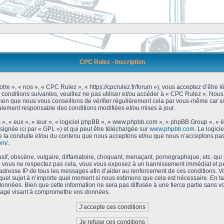
CPC Rulez - Inscription
tre », « nos », « CPC Rulez », « https://cpcrulez.fr/forum »), vous acceptez d’être
 conditions suivantes, veuillez ne pas utiliser et/ou accéder à « CPC Rulez ». No
bien que nous vous conseillons de vérifier régulièrement cela par vous-même car si
galement responsable des conditions modifiées et/ou mises à jour.
 », « eux », « leur », « logiciel phpBB », « www.phpbb.com », « phpBB Group », « 
signée ici par « GPL ») et qui peut être téléchargée sur
www.phpbb.com
. Le logici
 la conduite et/ou du contenu que nous acceptons et/ou que nous n’acceptons pas.
om/
.
f, obscène, vulgaire, diffamatoire, choquant, menaçant, pornographique, etc. qui po
Si vous ne respectez pas cela, vous vous exposez à un bannissement immédiat et pe
’adresse IP de tous les messages afin d’aider au renforcement de ces conditions. Vou
 quel sujet à n’importe quel moment si nous estimons que cela est nécessaire. En tan
onnées. Bien que cette information ne sera pas diffusée à une tierce partie sans 
tage visant à compromettre vos données.