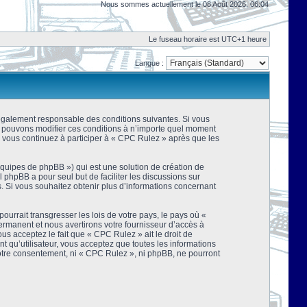
Nous sommes actuellement le 08 Août 2026, 06:04
Le fuseau horaire est UTC+1 heure
Langue :
 légalement responsable des conditions suivantes. Si vous
us pouvons modifier ces conditions à n’importe quel moment
 vous continuez à participer à « CPC Rulez » après que les
équipes de phpBB ») qui est une solution de création de
el phpBB a pour seul but de faciliter les discussions sur
 Si vous souhaitez obtenir plus d’informations concernant
urrait transgresser les lois de votre pays, le pays où «
rmanent et nous avertirons votre fournisseur d’accès à
s acceptez le fait que « CPC Rulez » ait le droit de
t qu’utilisateur, vous acceptez que toutes les informations
votre consentement, ni « CPC Rulez », ni phpBB, ne pourront