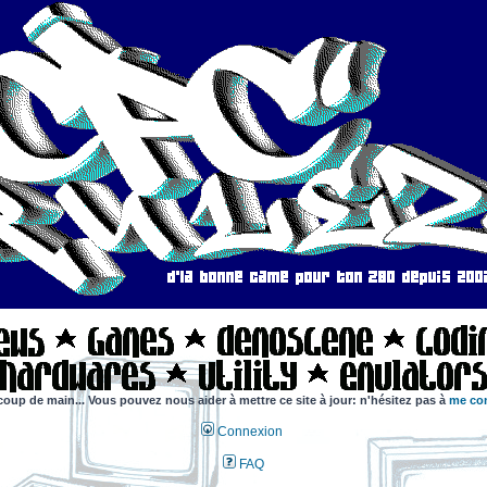
coup de main... Vous pouvez nous aider à mettre ce site à jour: n'hésitez pas à
me con
Connexion
FAQ