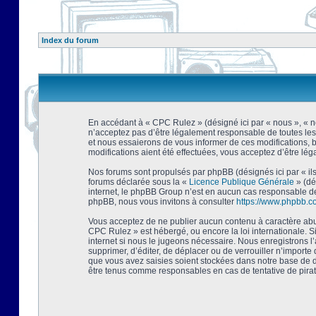
Index du forum
En accédant à « CPC Rulez » (désigné ici par « nous », « no
n’acceptez pas d’être légalement responsable de toutes les
et nous essaierons de vous informer de ces modifications, 
modifications aient été effectuées, vous acceptez d’être lé
Nos forums sont propulsés par phpBB (désignés ici par « ils
forums déclarée sous la «
Licence Publique Générale
» (dé
internet, le phpBB Group n’est en aucun cas responsable de
phpBB, nous vous invitons à consulter
https://www.phpbb.c
Vous acceptez de ne publier aucun contenu à caractère abusi
CPC Rulez » est hébergé, ou encore la loi internationale. 
internet si nous le jugeons nécessaire. Nous enregistrons l
supprimer, d’éditer, de déplacer ou de verrouiller n’importe
que vous avez saisies soient stockées dans notre base de d
être tenus comme responsables en cas de tentative de pira