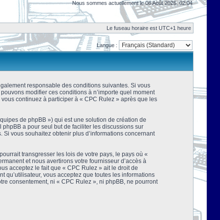
Nous sommes actuellement le 08 Août 2026, 02:04
Le fuseau horaire est UTC+1 heure
Langue :
 légalement responsable des conditions suivantes. Si vous
us pouvons modifier ces conditions à n’importe quel moment
 vous continuez à participer à « CPC Rulez » après que les
équipes de phpBB ») qui est une solution de création de
el phpBB a pour seul but de faciliter les discussions sur
 Si vous souhaitez obtenir plus d’informations concernant
urrait transgresser les lois de votre pays, le pays où «
rmanent et nous avertirons votre fournisseur d’accès à
s acceptez le fait que « CPC Rulez » ait le droit de
t qu’utilisateur, vous acceptez que toutes les informations
votre consentement, ni « CPC Rulez », ni phpBB, ne pourront