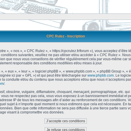
CPC Rulez - Inscription
tre », « nos », « CPC Rulez », « https://cpcrulez.fr/forum »), vous acceptez d’être
 conditions suivantes, veuillez ne pas utiliser et/ou accéder à « CPC Rulez ». No
bien que nous vous conseillons de vérifier régulièrement cela par vous-même car si
galement responsable des conditions modifiées et/ou mises à jour.
 », « eux », « leur », « logiciel phpBB », « www.phpbb.com », « phpBB Group », « 
signée ici par « GPL ») et qui peut être téléchargée sur
www.phpbb.com
. Le logici
 la conduite et/ou du contenu que nous acceptons et/ou que nous n’acceptons pas.
om/
.
f, obscène, vulgaire, diffamatoire, choquant, menaçant, pornographique, etc. qui po
Si vous ne respectez pas cela, vous vous exposez à un bannissement immédiat et pe
’adresse IP de tous les messages afin d’aider au renforcement de ces conditions. Vou
 quel sujet à n’importe quel moment si nous estimons que cela est nécessaire. En tan
onnées. Bien que cette information ne sera pas diffusée à une tierce partie sans 
tage visant à compromettre vos données.