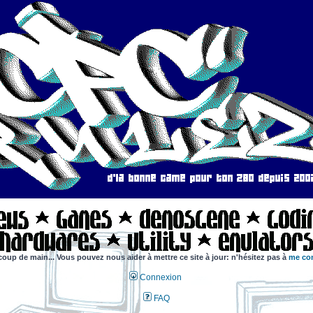
coup de main... Vous pouvez nous aider à mettre ce site à jour: n'hésitez pas à
me con
Connexion
FAQ