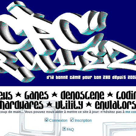
coup de main... Vous pouvez nous aider à mettre ce site à jour: n'hésitez pas à
me con
Connexion
Inscription
FAQ