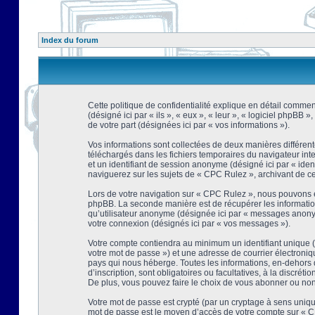
Index du forum
Cette politique de confidentialité explique en détail comment
(désigné ici par « ils », « eux », « leur », « logiciel phpBB
de votre part (désignées ici par « vos informations »).
Vos informations sont collectées de deux manières différent
téléchargés dans les fichiers temporaires du navigateur intern
et un identifiant de session anonyme (désigné ici par « ide
naviguerez sur les sujets de « CPC Rulez », archivant de ce f
Lors de votre navigation sur « CPC Rulez », nous pouvons é
phpBB. La seconde manière est de récupérer les information
qu’utilisateur anonyme (désignée ici par « messages anonyme
votre connexion (désignés ici par « vos messages »).
Votre compte contiendra au minimum un identifiant unique (d
votre mot de passe ») et une adresse de courrier électroni
pays qui nous héberge. Toutes les informations, en-dehors d
d’inscription, sont obligatoires ou facultatives, à la discr
De plus, vous pouvez faire le choix de vous abonner ou non à
Votre mot de passe est crypté (par un cryptage à sens unique
mot de passe est le moyen d’accès de votre compte sur « CP