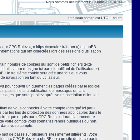
Nous sommes actuellement le 07 Août 2026, 01:44
Le fuseau horaire est UTC+1 heure
s », « CPC Rulez », « https://cpcrulez.fr/forum ») et phpBB
nformations qui ont collectées lors des sessions d’utilisation
ain nombre de cookies qui sont de petits fichiers texte
tilisateur (désigné ici par « identifiant de l’utilisateur »)
pBB. Un troisième cookie sera créé une fois que vous
de navigation en tant qu’utilisateur.
u pour couvrir uniquement les pages créées par le logiciel
t pas limité à la publication de messages en tant
essages que vous publiez après votre inscription et lors de
tant de vous connecter à votre compte (désigné ici par «
 par les lois de protection des données applicables dans le
lectronique requis par « CPC Rulez » durant la procédure
ns de votre compte vous souhaitez rendre publiques ou non.
e dans votre compte.
mot de passe sur plusieurs sites internet différents. Votre
ée à « CPC Rulez », à phpBB ou à un site de tierce partie