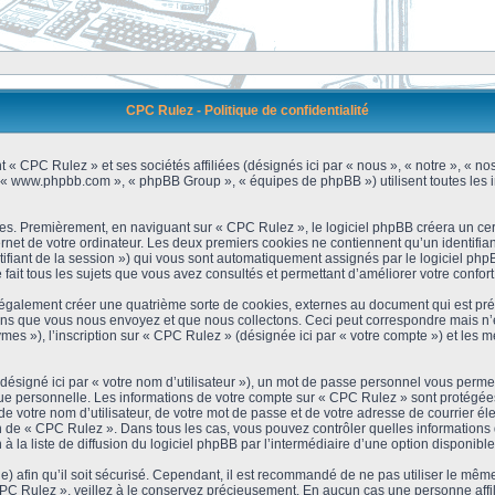
CPC Rulez - Politique de confidentialité
 « CPC Rulez » et ses sociétés affiliées (désignés ici par « nous », « notre », « no
 », « www.phpbb.com », « phpBB Group », « équipes de phpBB ») utilisent toutes les i
es. Premièrement, en naviguant sur « CPC Rulez », le logiciel phpBB créera un cert
et de votre ordinateur. Les deux premiers cookies ne contiennent qu’un identifiant d’u
ntifiant de la session ») qui vous sont automatiquement assignés par le logiciel ph
ait tous les sujets que vous avez consultés et permettant d’améliorer votre confort 
galement créer une quatrième sorte de cookies, externes au document qui est prév
s que vous nous envoyez et que nous collectons. Ceci peut correspondre mais n’es
s »), l’inscription sur « CPC Rulez » (désignée ici par « votre compte ») et les m
ésigné ici par « votre nom d’utilisateur »), un mot de passe personnel vous permet
que personnelle. Les informations de votre compte sur « CPC Rulez » sont protégées
e votre nom d’utilisateur, de votre mot de passe et de votre adresse de courrier é
étion de « CPC Rulez ». Dans tous les cas, vous pouvez contrôler quelles informatio
 la liste de diffusion du logiciel phpBB par l’intermédiaire d’une option disponibl
) afin qu’il soit sécurisé. Cependant, il est recommandé de ne pas utiliser le même 
C Rulez », veillez à le conservez précieusement. En aucun cas une personne affili