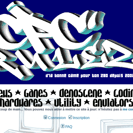
coup de main... Vous pouvez nous aider à mettre ce site à jour: n'hésitez pas à
me con
Connexion
Inscription
FAQ