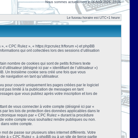
Nous sommes actuellement le 06 Août 2026, 23:06
Le fuseau horaire est UTC+1 heure
s », « CPC Rulez », « https://cpcrulez.fr/forum ») et phpBB
nformations qui ont collectées lors des sessions d’utilisation
ain nombre de cookies qui sont de petits fichiers texte
tilisateur (désigné ici par « identifiant de l’utilisateur »)
pBB. Un troisième cookie sera créé une fois que vous
de navigation en tant qu’utilisateur.
u pour couvrir uniquement les pages créées par le logiciel
t pas limité à la publication de messages en tant
essages que vous publiez après votre inscription et lors de
tant de vous connecter à votre compte (désigné ici par «
 par les lois de protection des données applicables dans le
lectronique requis par « CPC Rulez » durant la procédure
ns de votre compte vous souhaitez rendre publiques ou non.
e dans votre compte.
mot de passe sur plusieurs sites internet différents. Votre
ée à « CPC Rulez », à phpBB ou à un site de tierce partie