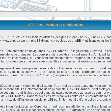
CPC Rulez - Politique de confidentialité
 « CPC Rulez » et ses sociétés affiliées (désignés ici par « nous », « notre », « no
 », « www.phpbb.com », « phpBB Group », « équipes de phpBB ») utilisent toutes les i
es. Premièrement, en naviguant sur « CPC Rulez », le logiciel phpBB créera un cert
et de votre ordinateur. Les deux premiers cookies ne contiennent qu’un identifiant d’u
ntifiant de la session ») qui vous sont automatiquement assignés par le logiciel ph
ait tous les sujets que vous avez consultés et permettant d’améliorer votre confort 
galement créer une quatrième sorte de cookies, externes au document qui est prév
s que vous nous envoyez et que nous collectons. Ceci peut correspondre mais n’es
s »), l’inscription sur « CPC Rulez » (désignée ici par « votre compte ») et les m
ésigné ici par « votre nom d’utilisateur »), un mot de passe personnel vous permet
que personnelle. Les informations de votre compte sur « CPC Rulez » sont protégées
e votre nom d’utilisateur, de votre mot de passe et de votre adresse de courrier é
étion de « CPC Rulez ». Dans tous les cas, vous pouvez contrôler quelles informatio
 la liste de diffusion du logiciel phpBB par l’intermédiaire d’une option disponibl
) afin qu’il soit sécurisé. Cependant, il est recommandé de ne pas utiliser le même 
C Rulez », veillez à le conservez précieusement. En aucun cas une personne affili