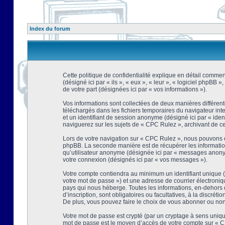
Index du forum
Cette politique de confidentialité explique en détail comment
(désigné ici par « ils », « eux », « leur », « logiciel phpBB
de votre part (désignées ici par « vos informations »).
Vos informations sont collectées de deux manières différent
téléchargés dans les fichiers temporaires du navigateur intern
et un identifiant de session anonyme (désigné ici par « ide
naviguerez sur les sujets de « CPC Rulez », archivant de ce f
Lors de votre navigation sur « CPC Rulez », nous pouvons é
phpBB. La seconde manière est de récupérer les information
qu’utilisateur anonyme (désignée ici par « messages anonyme
votre connexion (désignés ici par « vos messages »).
Votre compte contiendra au minimum un identifiant unique (d
votre mot de passe ») et une adresse de courrier électroni
pays qui nous héberge. Toutes les informations, en-dehors d
d’inscription, sont obligatoires ou facultatives, à la discr
De plus, vous pouvez faire le choix de vous abonner ou non à
Votre mot de passe est crypté (par un cryptage à sens unique
mot de passe est le moyen d’accès de votre compte sur « CP