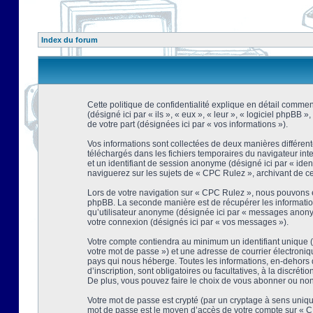
Index du forum
Cette politique de confidentialité explique en détail comment
(désigné ici par « ils », « eux », « leur », « logiciel phpBB
de votre part (désignées ici par « vos informations »).
Vos informations sont collectées de deux manières différent
téléchargés dans les fichiers temporaires du navigateur intern
et un identifiant de session anonyme (désigné ici par « ide
naviguerez sur les sujets de « CPC Rulez », archivant de ce f
Lors de votre navigation sur « CPC Rulez », nous pouvons é
phpBB. La seconde manière est de récupérer les information
qu’utilisateur anonyme (désignée ici par « messages anonyme
votre connexion (désignés ici par « vos messages »).
Votre compte contiendra au minimum un identifiant unique (d
votre mot de passe ») et une adresse de courrier électroni
pays qui nous héberge. Toutes les informations, en-dehors d
d’inscription, sont obligatoires ou facultatives, à la discr
De plus, vous pouvez faire le choix de vous abonner ou non à
Votre mot de passe est crypté (par un cryptage à sens unique
mot de passe est le moyen d’accès de votre compte sur « CP