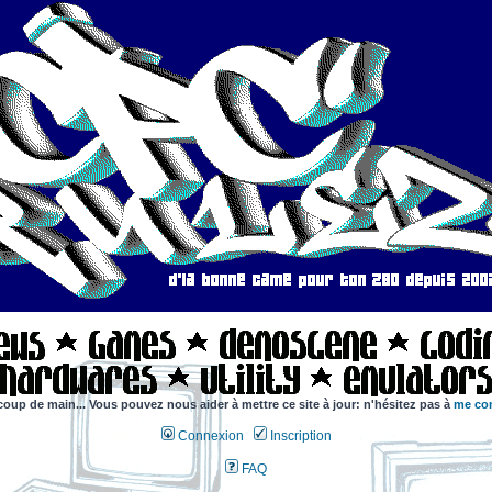
coup de main... Vous pouvez nous aider à mettre ce site à jour: n'hésitez pas à
me con
Connexion
Inscription
FAQ