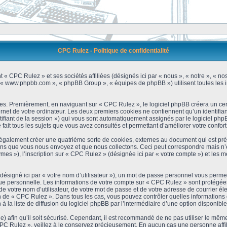
CPC Rulez - Politique de confidentialité
 « CPC Rulez » et ses sociétés affiliées (désignés ici par « nous », « notre », « no
 », « www.phpbb.com », « phpBB Group », « équipes de phpBB ») utilisent toutes les i
es. Premièrement, en naviguant sur « CPC Rulez », le logiciel phpBB créera un cert
et de votre ordinateur. Les deux premiers cookies ne contiennent qu’un identifiant d’u
ntifiant de la session ») qui vous sont automatiquement assignés par le logiciel ph
ait tous les sujets que vous avez consultés et permettant d’améliorer votre confort 
galement créer une quatrième sorte de cookies, externes au document qui est prév
s que vous nous envoyez et que nous collectons. Ceci peut correspondre mais n’es
s »), l’inscription sur « CPC Rulez » (désignée ici par « votre compte ») et les m
ésigné ici par « votre nom d’utilisateur »), un mot de passe personnel vous permet
que personnelle. Les informations de votre compte sur « CPC Rulez » sont protégées
e votre nom d’utilisateur, de votre mot de passe et de votre adresse de courrier é
étion de « CPC Rulez ». Dans tous les cas, vous pouvez contrôler quelles informatio
 la liste de diffusion du logiciel phpBB par l’intermédiaire d’une option disponibl
) afin qu’il soit sécurisé. Cependant, il est recommandé de ne pas utiliser le même 
C Rulez », veillez à le conservez précieusement. En aucun cas une personne affili