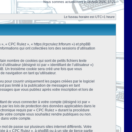
Nous sommes actuellement le 08 Août 2026, 17:21
Le fuseau horaire est UTC+1 heure
s », « CPC Rulez », « https://cpcrulez.fr/forum ») et phpBB
nformations qui ont collectées lors des sessions d’utilisation
ain nombre de cookies qui sont de petits fichiers texte
tilisateur (désigné ici par « identifiant de l’utilisateur »)
pBB. Un troisième cookie sera créé une fois que vous
de navigation en tant qu’utilisateur.
u pour couvrir uniquement les pages créées par le logiciel
t pas limité à la publication de messages en tant
essages que vous publiez après votre inscription et lors de
tant de vous connecter à votre compte (désigné ici par «
 par les lois de protection des données applicables dans le
lectronique requis par « CPC Rulez » durant la procédure
ns de votre compte vous souhaitez rendre publiques ou non.
e dans votre compte.
mot de passe sur plusieurs sites internet différents. Votre
ée à « CPC Rulez », à phpBB ou à un site de tierce partie