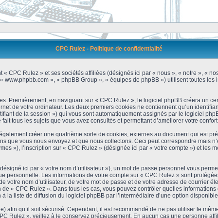
CPC Rulez - Politique de confidentialité
 « CPC Rulez » et ses sociétés affiliées (désignés ici par « nous », « notre », « no
 », « www.phpbb.com », « phpBB Group », « équipes de phpBB ») utilisent toutes les i
es. Premièrement, en naviguant sur « CPC Rulez », le logiciel phpBB créera un cert
et de votre ordinateur. Les deux premiers cookies ne contiennent qu’un identifiant d’u
ntifiant de la session ») qui vous sont automatiquement assignés par le logiciel ph
ait tous les sujets que vous avez consultés et permettant d’améliorer votre confort 
galement créer une quatrième sorte de cookies, externes au document qui est prév
s que vous nous envoyez et que nous collectons. Ceci peut correspondre mais n’es
s »), l’inscription sur « CPC Rulez » (désignée ici par « votre compte ») et les m
ésigné ici par « votre nom d’utilisateur »), un mot de passe personnel vous permet
que personnelle. Les informations de votre compte sur « CPC Rulez » sont protégées
e votre nom d’utilisateur, de votre mot de passe et de votre adresse de courrier é
étion de « CPC Rulez ». Dans tous les cas, vous pouvez contrôler quelles informatio
 la liste de diffusion du logiciel phpBB par l’intermédiaire d’une option disponibl
) afin qu’il soit sécurisé. Cependant, il est recommandé de ne pas utiliser le même 
C Rulez », veillez à le conservez précieusement. En aucun cas une personne affili