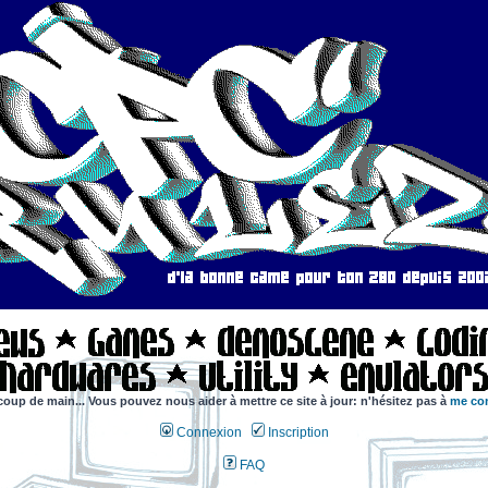
coup de main... Vous pouvez nous aider à mettre ce site à jour: n'hésitez pas à
me con
Connexion
Inscription
FAQ