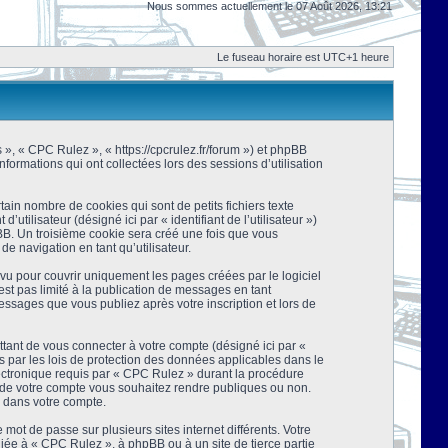
Nous sommes actuellement le 07 Août 2026, 13:21
Le fuseau horaire est UTC+1 heure
s », « CPC Rulez », « https://cpcrulez.fr/forum ») et phpBB
nformations qui ont collectées lors des sessions d’utilisation
ain nombre de cookies qui sont de petits fichiers texte
tilisateur (désigné ici par « identifiant de l’utilisateur »)
pBB. Un troisième cookie sera créé une fois que vous
de navigation en tant qu’utilisateur.
u pour couvrir uniquement les pages créées par le logiciel
t pas limité à la publication de messages en tant
essages que vous publiez après votre inscription et lors de
tant de vous connecter à votre compte (désigné ici par «
 par les lois de protection des données applicables dans le
lectronique requis par « CPC Rulez » durant la procédure
ns de votre compte vous souhaitez rendre publiques ou non.
e dans votre compte.
mot de passe sur plusieurs sites internet différents. Votre
ée à « CPC Rulez », à phpBB ou à un site de tierce partie