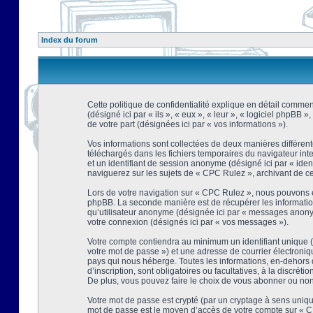
Index du forum
Cette politique de confidentialité explique en détail comment
(désigné ici par « ils », « eux », « leur », « logiciel phpBB
de votre part (désignées ici par « vos informations »).
Vos informations sont collectées de deux manières différent
téléchargés dans les fichiers temporaires du navigateur intern
et un identifiant de session anonyme (désigné ici par « ide
naviguerez sur les sujets de « CPC Rulez », archivant de ce f
Lors de votre navigation sur « CPC Rulez », nous pouvons é
phpBB. La seconde manière est de récupérer les information
qu’utilisateur anonyme (désignée ici par « messages anonyme
votre connexion (désignés ici par « vos messages »).
Votre compte contiendra au minimum un identifiant unique (d
votre mot de passe ») et une adresse de courrier électroni
pays qui nous héberge. Toutes les informations, en-dehors d
d’inscription, sont obligatoires ou facultatives, à la discr
De plus, vous pouvez faire le choix de vous abonner ou non à
Votre mot de passe est crypté (par un cryptage à sens unique
mot de passe est le moyen d’accès de votre compte sur « CP