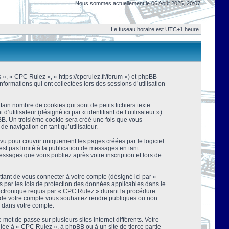
Nous sommes actuellement le 06 Août 2026, 20:07
Le fuseau horaire est UTC+1 heure
s », « CPC Rulez », « https://cpcrulez.fr/forum ») et phpBB
nformations qui ont collectées lors des sessions d’utilisation
ain nombre de cookies qui sont de petits fichiers texte
tilisateur (désigné ici par « identifiant de l’utilisateur »)
pBB. Un troisième cookie sera créé une fois que vous
de navigation en tant qu’utilisateur.
u pour couvrir uniquement les pages créées par le logiciel
t pas limité à la publication de messages en tant
essages que vous publiez après votre inscription et lors de
tant de vous connecter à votre compte (désigné ici par «
 par les lois de protection des données applicables dans le
lectronique requis par « CPC Rulez » durant la procédure
ns de votre compte vous souhaitez rendre publiques ou non.
e dans votre compte.
mot de passe sur plusieurs sites internet différents. Votre
ée à « CPC Rulez », à phpBB ou à un site de tierce partie