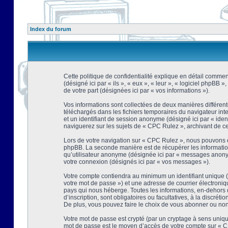
Index du forum
Cette politique de confidentialité explique en détail comment
(désigné ici par « ils », « eux », « leur », « logiciel phpBB
de votre part (désignées ici par « vos informations »).
Vos informations sont collectées de deux manières différent
téléchargés dans les fichiers temporaires du navigateur intern
et un identifiant de session anonyme (désigné ici par « ide
naviguerez sur les sujets de « CPC Rulez », archivant de ce f
Lors de votre navigation sur « CPC Rulez », nous pouvons é
phpBB. La seconde manière est de récupérer les information
qu’utilisateur anonyme (désignée ici par « messages anonyme
votre connexion (désignés ici par « vos messages »).
Votre compte contiendra au minimum un identifiant unique (d
votre mot de passe ») et une adresse de courrier électroni
pays qui nous héberge. Toutes les informations, en-dehors d
d’inscription, sont obligatoires ou facultatives, à la discr
De plus, vous pouvez faire le choix de vous abonner ou non à
Votre mot de passe est crypté (par un cryptage à sens unique
mot de passe est le moyen d’accès de votre compte sur « CP