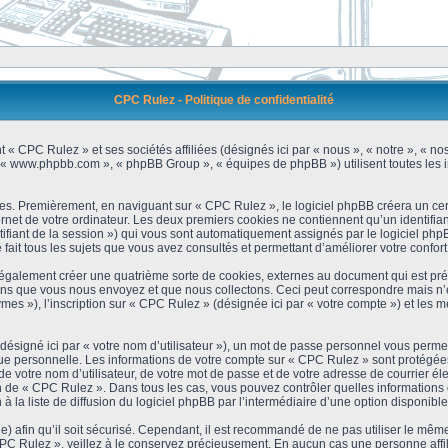
CPC Rulez - Politique de confidentialité
 « CPC Rulez » et ses sociétés affiliées (désignés ici par « nous », « notre », « no
 », « www.phpbb.com », « phpBB Group », « équipes de phpBB ») utilisent toutes les i
es. Premièrement, en naviguant sur « CPC Rulez », le logiciel phpBB créera un cert
et de votre ordinateur. Les deux premiers cookies ne contiennent qu’un identifiant d’u
ntifiant de la session ») qui vous sont automatiquement assignés par le logiciel ph
ait tous les sujets que vous avez consultés et permettant d’améliorer votre confort 
galement créer une quatrième sorte de cookies, externes au document qui est prév
s que vous nous envoyez et que nous collectons. Ceci peut correspondre mais n’es
s »), l’inscription sur « CPC Rulez » (désignée ici par « votre compte ») et les m
ésigné ici par « votre nom d’utilisateur »), un mot de passe personnel vous permet
que personnelle. Les informations de votre compte sur « CPC Rulez » sont protégées
e votre nom d’utilisateur, de votre mot de passe et de votre adresse de courrier é
étion de « CPC Rulez ». Dans tous les cas, vous pouvez contrôler quelles informatio
 la liste de diffusion du logiciel phpBB par l’intermédiaire d’une option disponibl
) afin qu’il soit sécurisé. Cependant, il est recommandé de ne pas utiliser le même 
C Rulez », veillez à le conservez précieusement. En aucun cas une personne affili