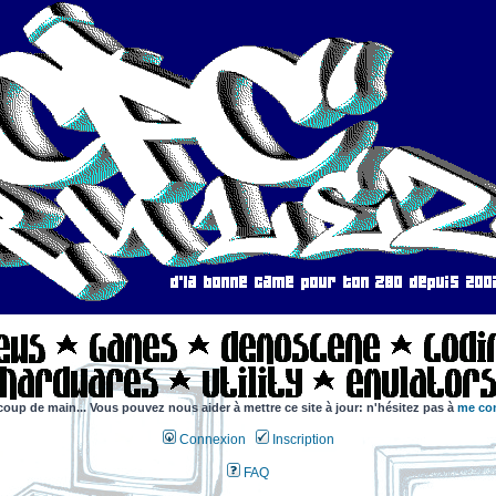
coup de main... Vous pouvez nous aider à mettre ce site à jour: n'hésitez pas à
me con
Connexion
Inscription
FAQ