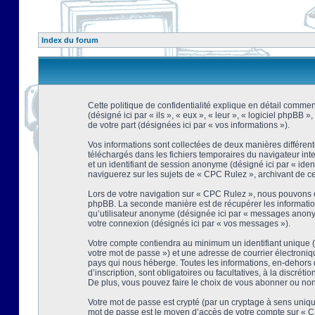
Index du forum
Cette politique de confidentialité explique en détail comment
(désigné ici par « ils », « eux », « leur », « logiciel phpBB
de votre part (désignées ici par « vos informations »).
Vos informations sont collectées de deux manières différent
téléchargés dans les fichiers temporaires du navigateur intern
et un identifiant de session anonyme (désigné ici par « ide
naviguerez sur les sujets de « CPC Rulez », archivant de ce f
Lors de votre navigation sur « CPC Rulez », nous pouvons é
phpBB. La seconde manière est de récupérer les information
qu’utilisateur anonyme (désignée ici par « messages anonyme
votre connexion (désignés ici par « vos messages »).
Votre compte contiendra au minimum un identifiant unique (d
votre mot de passe ») et une adresse de courrier électroni
pays qui nous héberge. Toutes les informations, en-dehors d
d’inscription, sont obligatoires ou facultatives, à la discr
De plus, vous pouvez faire le choix de vous abonner ou non à
Votre mot de passe est crypté (par un cryptage à sens unique
mot de passe est le moyen d’accès de votre compte sur « CP