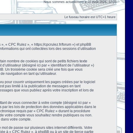
Nous sommes actuellement le 07 Août 2026, 12:03
Le fuseau horaire est UTC+1 heure
s », « CPC Rulez », « https://cpcrulez.fr/forum ») et phpBB
nformations qui ont collectées lors des sessions d’utilisation
ain nombre de cookies qui sont de petits fichiers texte
tilisateur (désigné ici par « identifiant de l’utilisateur »)
pBB. Un troisième cookie sera créé une fois que vous
de navigation en tant qu’utilisateur.
u pour couvrir uniquement les pages créées par le logiciel
t pas limité à la publication de messages en tant
essages que vous publiez après votre inscription et lors de
tant de vous connecter à votre compte (désigné ici par «
 par les lois de protection des données applicables dans le
lectronique requis par « CPC Rulez » durant la procédure
ns de votre compte vous souhaitez rendre publiques ou non.
e dans votre compte.
mot de passe sur plusieurs sites internet différents. Votre
ée à « CPC Rulez », à phpBB ou à un site de tierce partie