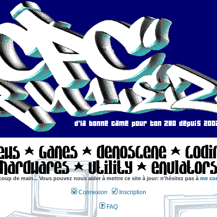
coup de main... Vous pouvez nous aider à mettre ce site à jour: n'hésitez pas à
me con
Connexion
Inscription
FAQ