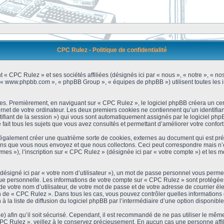
CPC Rulez - Politique de confidentialité
 « CPC Rulez » et ses sociétés affiliées (désignés ici par « nous », « notre », « no
 », « www.phpbb.com », « phpBB Group », « équipes de phpBB ») utilisent toutes les i
es. Premièrement, en naviguant sur « CPC Rulez », le logiciel phpBB créera un cert
et de votre ordinateur. Les deux premiers cookies ne contiennent qu’un identifiant d’u
ntifiant de la session ») qui vous sont automatiquement assignés par le logiciel ph
ait tous les sujets que vous avez consultés et permettant d’améliorer votre confort 
galement créer une quatrième sorte de cookies, externes au document qui est prév
s que vous nous envoyez et que nous collectons. Ceci peut correspondre mais n’es
s »), l’inscription sur « CPC Rulez » (désignée ici par « votre compte ») et les m
ésigné ici par « votre nom d’utilisateur »), un mot de passe personnel vous permet
que personnelle. Les informations de votre compte sur « CPC Rulez » sont protégées
e votre nom d’utilisateur, de votre mot de passe et de votre adresse de courrier é
étion de « CPC Rulez ». Dans tous les cas, vous pouvez contrôler quelles informatio
 la liste de diffusion du logiciel phpBB par l’intermédiaire d’une option disponibl
) afin qu’il soit sécurisé. Cependant, il est recommandé de ne pas utiliser le même 
C Rulez », veillez à le conservez précieusement. En aucun cas une personne affili