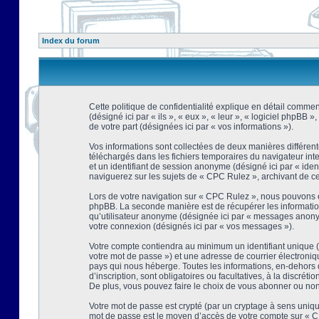
Index du forum
Cette politique de confidentialité explique en détail comment
(désigné ici par « ils », « eux », « leur », « logiciel phpBB
de votre part (désignées ici par « vos informations »).
Vos informations sont collectées de deux manières différent
téléchargés dans les fichiers temporaires du navigateur intern
et un identifiant de session anonyme (désigné ici par « ide
naviguerez sur les sujets de « CPC Rulez », archivant de ce f
Lors de votre navigation sur « CPC Rulez », nous pouvons é
phpBB. La seconde manière est de récupérer les information
qu’utilisateur anonyme (désignée ici par « messages anonyme
votre connexion (désignés ici par « vos messages »).
Votre compte contiendra au minimum un identifiant unique (d
votre mot de passe ») et une adresse de courrier électroni
pays qui nous héberge. Toutes les informations, en-dehors d
d’inscription, sont obligatoires ou facultatives, à la discr
De plus, vous pouvez faire le choix de vous abonner ou non à
Votre mot de passe est crypté (par un cryptage à sens unique
mot de passe est le moyen d’accès de votre compte sur « CP