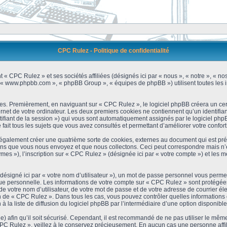
CPC Rulez - Politique de confidentialité
 « CPC Rulez » et ses sociétés affiliées (désignés ici par « nous », « notre », « no
 », « www.phpbb.com », « phpBB Group », « équipes de phpBB ») utilisent toutes les i
es. Premièrement, en naviguant sur « CPC Rulez », le logiciel phpBB créera un cert
et de votre ordinateur. Les deux premiers cookies ne contiennent qu’un identifiant d’u
ntifiant de la session ») qui vous sont automatiquement assignés par le logiciel ph
ait tous les sujets que vous avez consultés et permettant d’améliorer votre confort 
galement créer une quatrième sorte de cookies, externes au document qui est prév
s que vous nous envoyez et que nous collectons. Ceci peut correspondre mais n’es
s »), l’inscription sur « CPC Rulez » (désignée ici par « votre compte ») et les m
ésigné ici par « votre nom d’utilisateur »), un mot de passe personnel vous permet
que personnelle. Les informations de votre compte sur « CPC Rulez » sont protégées
e votre nom d’utilisateur, de votre mot de passe et de votre adresse de courrier é
étion de « CPC Rulez ». Dans tous les cas, vous pouvez contrôler quelles informatio
 la liste de diffusion du logiciel phpBB par l’intermédiaire d’une option disponibl
) afin qu’il soit sécurisé. Cependant, il est recommandé de ne pas utiliser le même 
C Rulez », veillez à le conservez précieusement. En aucun cas une personne affili