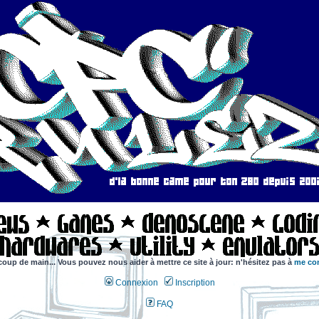
coup de main... Vous pouvez nous aider à mettre ce site à jour: n'hésitez pas à
me con
Connexion
Inscription
FAQ