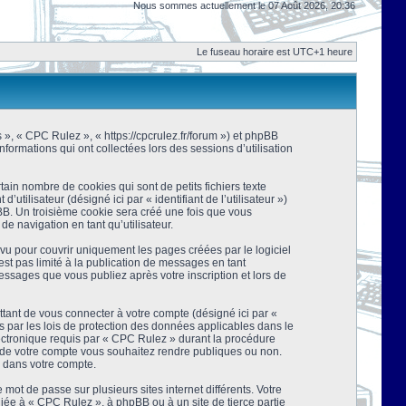
Nous sommes actuellement le 07 Août 2026, 20:36
Le fuseau horaire est UTC+1 heure
s », « CPC Rulez », « https://cpcrulez.fr/forum ») et phpBB
nformations qui ont collectées lors des sessions d’utilisation
ain nombre de cookies qui sont de petits fichiers texte
tilisateur (désigné ici par « identifiant de l’utilisateur »)
pBB. Un troisième cookie sera créé une fois que vous
de navigation en tant qu’utilisateur.
u pour couvrir uniquement les pages créées par le logiciel
t pas limité à la publication de messages en tant
essages que vous publiez après votre inscription et lors de
tant de vous connecter à votre compte (désigné ici par «
 par les lois de protection des données applicables dans le
lectronique requis par « CPC Rulez » durant la procédure
ns de votre compte vous souhaitez rendre publiques ou non.
e dans votre compte.
mot de passe sur plusieurs sites internet différents. Votre
ée à « CPC Rulez », à phpBB ou à un site de tierce partie