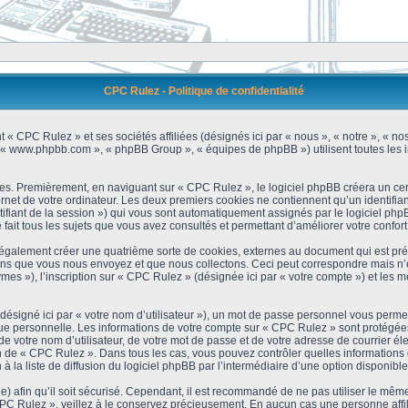
CPC Rulez - Politique de confidentialité
 « CPC Rulez » et ses sociétés affiliées (désignés ici par « nous », « notre », « no
 », « www.phpbb.com », « phpBB Group », « équipes de phpBB ») utilisent toutes les i
es. Premièrement, en naviguant sur « CPC Rulez », le logiciel phpBB créera un cert
et de votre ordinateur. Les deux premiers cookies ne contiennent qu’un identifiant d’u
ntifiant de la session ») qui vous sont automatiquement assignés par le logiciel ph
ait tous les sujets que vous avez consultés et permettant d’améliorer votre confort 
galement créer une quatrième sorte de cookies, externes au document qui est prév
s que vous nous envoyez et que nous collectons. Ceci peut correspondre mais n’es
s »), l’inscription sur « CPC Rulez » (désignée ici par « votre compte ») et les m
ésigné ici par « votre nom d’utilisateur »), un mot de passe personnel vous permet
que personnelle. Les informations de votre compte sur « CPC Rulez » sont protégées
e votre nom d’utilisateur, de votre mot de passe et de votre adresse de courrier é
étion de « CPC Rulez ». Dans tous les cas, vous pouvez contrôler quelles informatio
 la liste de diffusion du logiciel phpBB par l’intermédiaire d’une option disponibl
) afin qu’il soit sécurisé. Cependant, il est recommandé de ne pas utiliser le même 
C Rulez », veillez à le conservez précieusement. En aucun cas une personne affili