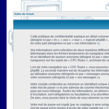
Index du forum
Cette politique de confidentialité explique en détail comment
(désigné ici par « ils », « eux », « leur », « logiciel phpBB
de votre part (désignées ici par « vos informations »).
Vos informations sont collectées de deux manières différent
téléchargés dans les fichiers temporaires du navigateur intern
et un identifiant de session anonyme (désigné ici par « ide
naviguerez sur les sujets de « CPC Rulez », archivant de ce f
Lors de votre navigation sur « CPC Rulez », nous pouvons é
phpBB. La seconde manière est de récupérer les information
qu’utilisateur anonyme (désignée ici par « messages anonyme
votre connexion (désignés ici par « vos messages »).
Votre compte contiendra au minimum un identifiant unique (d
votre mot de passe ») et une adresse de courrier électroni
pays qui nous héberge. Toutes les informations, en-dehors d
d’inscription, sont obligatoires ou facultatives, à la discr
De plus, vous pouvez faire le choix de vous abonner ou non à
Votre mot de passe est crypté (par un cryptage à sens unique
mot de passe est le moyen d’accès de votre compte sur « CP