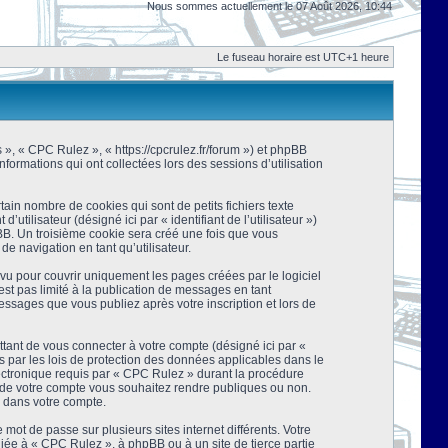
Nous sommes actuellement le 07 Août 2026, 10:44
Le fuseau horaire est UTC+1 heure
s », « CPC Rulez », « https://cpcrulez.fr/forum ») et phpBB
nformations qui ont collectées lors des sessions d’utilisation
ain nombre de cookies qui sont de petits fichiers texte
tilisateur (désigné ici par « identifiant de l’utilisateur »)
pBB. Un troisième cookie sera créé une fois que vous
de navigation en tant qu’utilisateur.
u pour couvrir uniquement les pages créées par le logiciel
t pas limité à la publication de messages en tant
essages que vous publiez après votre inscription et lors de
tant de vous connecter à votre compte (désigné ici par «
 par les lois de protection des données applicables dans le
lectronique requis par « CPC Rulez » durant la procédure
ns de votre compte vous souhaitez rendre publiques ou non.
e dans votre compte.
mot de passe sur plusieurs sites internet différents. Votre
ée à « CPC Rulez », à phpBB ou à un site de tierce partie