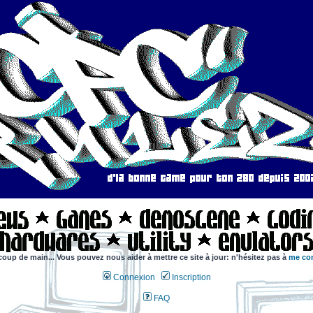
coup de main... Vous pouvez nous aider à mettre ce site à jour: n'hésitez pas à
me con
Connexion
Inscription
FAQ