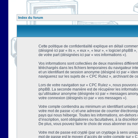
Index du forum
Cette politique de confidentialité explique en détail comment
(désigné ici par « ils », « eux », « leur », « logiciel phpBB
de votre part (désignées ici par « vos informations »).
Vos informations sont collectées de deux manières différent
téléchargés dans les fichiers temporaires du navigateur intern
et un identifiant de session anonyme (désigné ici par « ide
naviguerez sur les sujets de « CPC Rulez », archivant de ce f
Lors de votre navigation sur « CPC Rulez », nous pouvons é
phpBB. La seconde manière est de récupérer les information
qu’utilisateur anonyme (désignée ici par « messages anonyme
votre connexion (désignés ici par « vos messages »).
Votre compte contiendra au minimum un identifiant unique (d
votre mot de passe ») et une adresse de courrier électroni
pays qui nous héberge. Toutes les informations, en-dehors d
d’inscription, sont obligatoires ou facultatives, à la discr
De plus, vous pouvez faire le choix de vous abonner ou non à
Votre mot de passe est crypté (par un cryptage à sens unique
mot de passe est le moyen d’accès de votre compte sur « CP