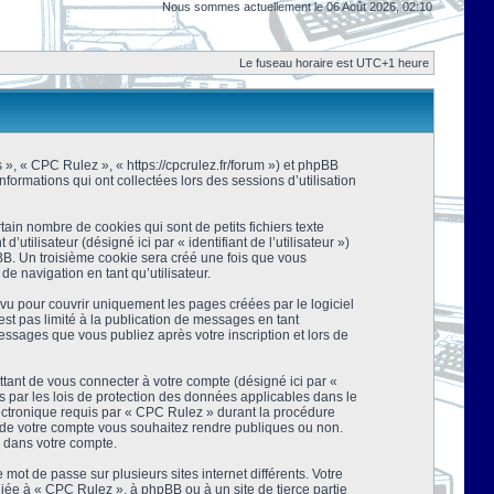
Nous sommes actuellement le 06 Août 2026, 02:10
Le fuseau horaire est UTC+1 heure
s », « CPC Rulez », « https://cpcrulez.fr/forum ») et phpBB
nformations qui ont collectées lors des sessions d’utilisation
ain nombre de cookies qui sont de petits fichiers texte
tilisateur (désigné ici par « identifiant de l’utilisateur »)
pBB. Un troisième cookie sera créé une fois que vous
de navigation en tant qu’utilisateur.
u pour couvrir uniquement les pages créées par le logiciel
t pas limité à la publication de messages en tant
essages que vous publiez après votre inscription et lors de
tant de vous connecter à votre compte (désigné ici par «
 par les lois de protection des données applicables dans le
lectronique requis par « CPC Rulez » durant la procédure
ns de votre compte vous souhaitez rendre publiques ou non.
e dans votre compte.
mot de passe sur plusieurs sites internet différents. Votre
ée à « CPC Rulez », à phpBB ou à un site de tierce partie