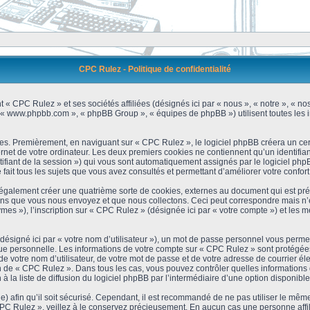
CPC Rulez - Politique de confidentialité
 « CPC Rulez » et ses sociétés affiliées (désignés ici par « nous », « notre », « no
 », « www.phpbb.com », « phpBB Group », « équipes de phpBB ») utilisent toutes les i
es. Premièrement, en naviguant sur « CPC Rulez », le logiciel phpBB créera un cert
et de votre ordinateur. Les deux premiers cookies ne contiennent qu’un identifiant d’u
ntifiant de la session ») qui vous sont automatiquement assignés par le logiciel ph
ait tous les sujets que vous avez consultés et permettant d’améliorer votre confort 
galement créer une quatrième sorte de cookies, externes au document qui est prév
s que vous nous envoyez et que nous collectons. Ceci peut correspondre mais n’es
s »), l’inscription sur « CPC Rulez » (désignée ici par « votre compte ») et les m
ésigné ici par « votre nom d’utilisateur »), un mot de passe personnel vous permet
que personnelle. Les informations de votre compte sur « CPC Rulez » sont protégées
e votre nom d’utilisateur, de votre mot de passe et de votre adresse de courrier é
étion de « CPC Rulez ». Dans tous les cas, vous pouvez contrôler quelles informatio
 la liste de diffusion du logiciel phpBB par l’intermédiaire d’une option disponibl
) afin qu’il soit sécurisé. Cependant, il est recommandé de ne pas utiliser le même 
C Rulez », veillez à le conservez précieusement. En aucun cas une personne affili