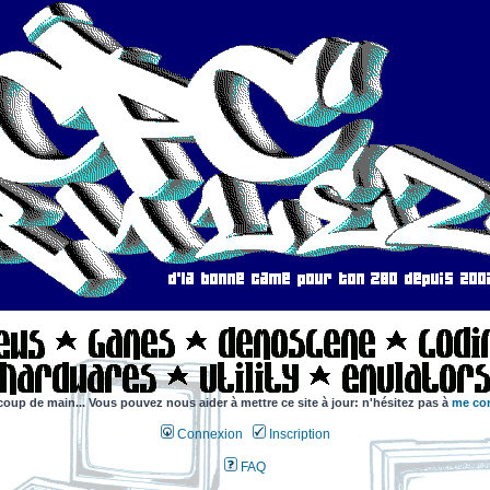
coup de main... Vous pouvez nous aider à mettre ce site à jour: n'hésitez pas à
me con
Connexion
Inscription
FAQ