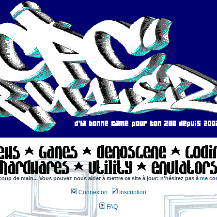
coup de main... Vous pouvez nous aider à mettre ce site à jour: n'hésitez pas à
me con
Connexion
Inscription
FAQ