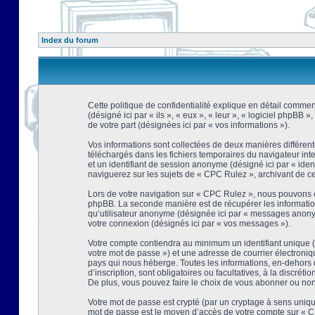
Index du forum
Cette politique de confidentialité explique en détail comment
(désigné ici par « ils », « eux », « leur », « logiciel phpBB
de votre part (désignées ici par « vos informations »).
Vos informations sont collectées de deux manières différent
téléchargés dans les fichiers temporaires du navigateur intern
et un identifiant de session anonyme (désigné ici par « ide
naviguerez sur les sujets de « CPC Rulez », archivant de ce f
Lors de votre navigation sur « CPC Rulez », nous pouvons é
phpBB. La seconde manière est de récupérer les information
qu’utilisateur anonyme (désignée ici par « messages anonyme
votre connexion (désignés ici par « vos messages »).
Votre compte contiendra au minimum un identifiant unique (d
votre mot de passe ») et une adresse de courrier électroni
pays qui nous héberge. Toutes les informations, en-dehors d
d’inscription, sont obligatoires ou facultatives, à la discr
De plus, vous pouvez faire le choix de vous abonner ou non à
Votre mot de passe est crypté (par un cryptage à sens unique
mot de passe est le moyen d’accès de votre compte sur « CP