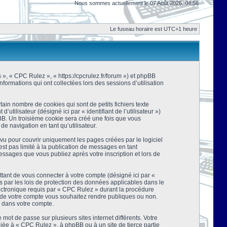
Nous sommes actuellement le 07 Août 2026, 04:58
Le fuseau horaire est UTC+1 heure
s », « CPC Rulez », « https://cpcrulez.fr/forum ») et phpBB
nformations qui ont collectées lors des sessions d’utilisation
ain nombre de cookies qui sont de petits fichiers texte
tilisateur (désigné ici par « identifiant de l’utilisateur »)
pBB. Un troisième cookie sera créé une fois que vous
de navigation en tant qu’utilisateur.
u pour couvrir uniquement les pages créées par le logiciel
t pas limité à la publication de messages en tant
essages que vous publiez après votre inscription et lors de
tant de vous connecter à votre compte (désigné ici par «
 par les lois de protection des données applicables dans le
lectronique requis par « CPC Rulez » durant la procédure
ns de votre compte vous souhaitez rendre publiques ou non.
e dans votre compte.
mot de passe sur plusieurs sites internet différents. Votre
ée à « CPC Rulez », à phpBB ou à un site de tierce partie