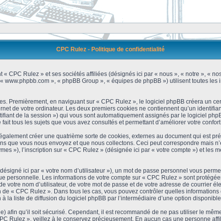
CPC Rulez - Politique de confidentialité
 « CPC Rulez » et ses sociétés affiliées (désignés ici par « nous », « notre », « no
 », « www.phpbb.com », « phpBB Group », « équipes de phpBB ») utilisent toutes les i
es. Premièrement, en naviguant sur « CPC Rulez », le logiciel phpBB créera un cert
et de votre ordinateur. Les deux premiers cookies ne contiennent qu’un identifiant d’u
ntifiant de la session ») qui vous sont automatiquement assignés par le logiciel ph
ait tous les sujets que vous avez consultés et permettant d’améliorer votre confort 
galement créer une quatrième sorte de cookies, externes au document qui est prév
s que vous nous envoyez et que nous collectons. Ceci peut correspondre mais n’es
s »), l’inscription sur « CPC Rulez » (désignée ici par « votre compte ») et les m
ésigné ici par « votre nom d’utilisateur »), un mot de passe personnel vous permet
que personnelle. Les informations de votre compte sur « CPC Rulez » sont protégées
e votre nom d’utilisateur, de votre mot de passe et de votre adresse de courrier é
étion de « CPC Rulez ». Dans tous les cas, vous pouvez contrôler quelles informatio
 la liste de diffusion du logiciel phpBB par l’intermédiaire d’une option disponibl
) afin qu’il soit sécurisé. Cependant, il est recommandé de ne pas utiliser le même 
C Rulez », veillez à le conservez précieusement. En aucun cas une personne affili