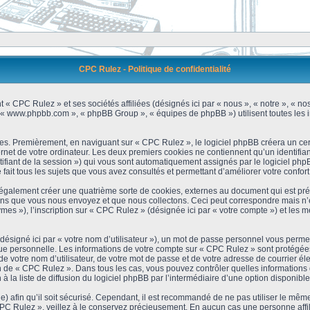
CPC Rulez - Politique de confidentialité
 « CPC Rulez » et ses sociétés affiliées (désignés ici par « nous », « notre », « no
 », « www.phpbb.com », « phpBB Group », « équipes de phpBB ») utilisent toutes les i
es. Premièrement, en naviguant sur « CPC Rulez », le logiciel phpBB créera un cert
et de votre ordinateur. Les deux premiers cookies ne contiennent qu’un identifiant d’u
ntifiant de la session ») qui vous sont automatiquement assignés par le logiciel ph
ait tous les sujets que vous avez consultés et permettant d’améliorer votre confort 
galement créer une quatrième sorte de cookies, externes au document qui est prév
s que vous nous envoyez et que nous collectons. Ceci peut correspondre mais n’es
s »), l’inscription sur « CPC Rulez » (désignée ici par « votre compte ») et les m
ésigné ici par « votre nom d’utilisateur »), un mot de passe personnel vous permet
que personnelle. Les informations de votre compte sur « CPC Rulez » sont protégées
e votre nom d’utilisateur, de votre mot de passe et de votre adresse de courrier é
étion de « CPC Rulez ». Dans tous les cas, vous pouvez contrôler quelles informatio
 la liste de diffusion du logiciel phpBB par l’intermédiaire d’une option disponibl
) afin qu’il soit sécurisé. Cependant, il est recommandé de ne pas utiliser le même 
C Rulez », veillez à le conservez précieusement. En aucun cas une personne affili