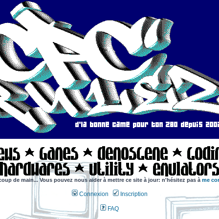
coup de main... Vous pouvez nous aider à mettre ce site à jour: n'hésitez pas à
me con
Connexion
Inscription
FAQ