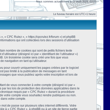
Nous sommes actuellement le 07 Août 2026, 03:53
Le fuseau horaire est UTC+1 heure
s », « CPC Rulez », « https://cpcrulez.fr/forum ») et phpBB
nformations qui ont collectées lors des sessions d’utilisation
ain nombre de cookies qui sont de petits fichiers texte
tilisateur (désigné ici par « identifiant de l’utilisateur »)
pBB. Un troisième cookie sera créé une fois que vous
de navigation en tant qu’utilisateur.
u pour couvrir uniquement les pages créées par le logiciel
t pas limité à la publication de messages en tant
essages que vous publiez après votre inscription et lors de
tant de vous connecter à votre compte (désigné ici par «
 par les lois de protection des données applicables dans le
lectronique requis par « CPC Rulez » durant la procédure
ns de votre compte vous souhaitez rendre publiques ou non.
e dans votre compte.
mot de passe sur plusieurs sites internet différents. Votre
ée à « CPC Rulez », à phpBB ou à un site de tierce partie