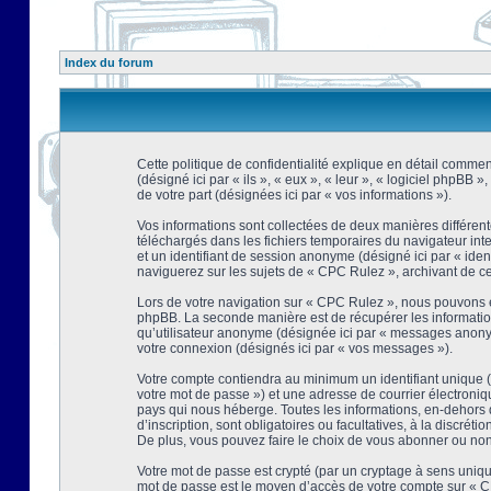
Index du forum
Cette politique de confidentialité explique en détail comment
(désigné ici par « ils », « eux », « leur », « logiciel phpBB
de votre part (désignées ici par « vos informations »).
Vos informations sont collectées de deux manières différent
téléchargés dans les fichiers temporaires du navigateur intern
et un identifiant de session anonyme (désigné ici par « ide
naviguerez sur les sujets de « CPC Rulez », archivant de ce f
Lors de votre navigation sur « CPC Rulez », nous pouvons é
phpBB. La seconde manière est de récupérer les information
qu’utilisateur anonyme (désignée ici par « messages anonyme
votre connexion (désignés ici par « vos messages »).
Votre compte contiendra au minimum un identifiant unique (d
votre mot de passe ») et une adresse de courrier électroni
pays qui nous héberge. Toutes les informations, en-dehors d
d’inscription, sont obligatoires ou facultatives, à la discr
De plus, vous pouvez faire le choix de vous abonner ou non à
Votre mot de passe est crypté (par un cryptage à sens unique
mot de passe est le moyen d’accès de votre compte sur « CP