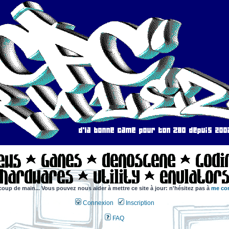
coup de main... Vous pouvez nous aider à mettre ce site à jour: n'hésitez pas à
me con
Connexion
Inscription
FAQ