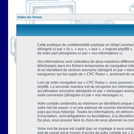
Index du forum
Cette politique de confidentialité explique en détail comment
(désigné ici par « ils », « eux », « leur », « logiciel phpBB
de votre part (désignées ici par « vos informations »).
Vos informations sont collectées de deux manières différent
téléchargés dans les fichiers temporaires du navigateur intern
et un identifiant de session anonyme (désigné ici par « ide
naviguerez sur les sujets de « CPC Rulez », archivant de ce f
Lors de votre navigation sur « CPC Rulez », nous pouvons é
phpBB. La seconde manière est de récupérer les information
qu’utilisateur anonyme (désignée ici par « messages anonyme
votre connexion (désignés ici par « vos messages »).
Votre compte contiendra au minimum un identifiant unique (d
votre mot de passe ») et une adresse de courrier électroni
pays qui nous héberge. Toutes les informations, en-dehors d
d’inscription, sont obligatoires ou facultatives, à la discr
De plus, vous pouvez faire le choix de vous abonner ou non à
Votre mot de passe est crypté (par un cryptage à sens unique
mot de passe est le moyen d’accès de votre compte sur « CP