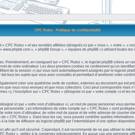
CPC Rulez - Politique de confidentialité
 « CPC Rulez » et ses sociétés affiliées (désignés ici par « nous », « notre », « no
 », « www.phpbb.com », « phpBB Group », « équipes de phpBB ») utilisent toutes les i
es. Premièrement, en naviguant sur « CPC Rulez », le logiciel phpBB créera un cert
et de votre ordinateur. Les deux premiers cookies ne contiennent qu’un identifiant d’u
ntifiant de la session ») qui vous sont automatiquement assignés par le logiciel ph
ait tous les sujets que vous avez consultés et permettant d’améliorer votre confort 
galement créer une quatrième sorte de cookies, externes au document qui est prév
s que vous nous envoyez et que nous collectons. Ceci peut correspondre mais n’es
s »), l’inscription sur « CPC Rulez » (désignée ici par « votre compte ») et les m
ésigné ici par « votre nom d’utilisateur »), un mot de passe personnel vous permet
que personnelle. Les informations de votre compte sur « CPC Rulez » sont protégées
e votre nom d’utilisateur, de votre mot de passe et de votre adresse de courrier é
étion de « CPC Rulez ». Dans tous les cas, vous pouvez contrôler quelles informatio
 la liste de diffusion du logiciel phpBB par l’intermédiaire d’une option disponibl
) afin qu’il soit sécurisé. Cependant, il est recommandé de ne pas utiliser le même 
C Rulez », veillez à le conservez précieusement. En aucun cas une personne affili