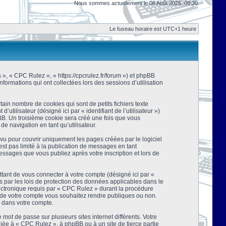
Nous sommes actuellement le 08 Août 2026, 09:30
Le fuseau horaire est UTC+1 heure
s », « CPC Rulez », « https://cpcrulez.fr/forum ») et phpBB
nformations qui ont collectées lors des sessions d’utilisation
ain nombre de cookies qui sont de petits fichiers texte
tilisateur (désigné ici par « identifiant de l’utilisateur »)
pBB. Un troisième cookie sera créé une fois que vous
de navigation en tant qu’utilisateur.
u pour couvrir uniquement les pages créées par le logiciel
t pas limité à la publication de messages en tant
essages que vous publiez après votre inscription et lors de
tant de vous connecter à votre compte (désigné ici par «
 par les lois de protection des données applicables dans le
lectronique requis par « CPC Rulez » durant la procédure
ns de votre compte vous souhaitez rendre publiques ou non.
e dans votre compte.
mot de passe sur plusieurs sites internet différents. Votre
ée à « CPC Rulez », à phpBB ou à un site de tierce partie