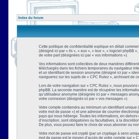
Index du forum
Cette politique de confidentialité explique en détail comment
(désigné ici par « ils », « eux », « leur », « logiciel phpBB
de votre part (désignées ici par « vos informations »).
Vos informations sont collectées de deux manières différent
téléchargés dans les fichiers temporaires du navigateur intern
et un identifiant de session anonyme (désigné ici par « ide
naviguerez sur les sujets de « CPC Rulez », archivant de ce f
Lors de votre navigation sur « CPC Rulez », nous pouvons é
phpBB. La seconde manière est de récupérer les information
qu’utilisateur anonyme (désignée ici par « messages anonyme
votre connexion (désignés ici par « vos messages »).
Votre compte contiendra au minimum un identifiant unique (d
votre mot de passe ») et une adresse de courrier électroni
pays qui nous héberge. Toutes les informations, en-dehors d
d’inscription, sont obligatoires ou facultatives, à la discr
De plus, vous pouvez faire le choix de vous abonner ou non à
Votre mot de passe est crypté (par un cryptage à sens unique
mot de passe est le moyen d’accès de votre compte sur « CP