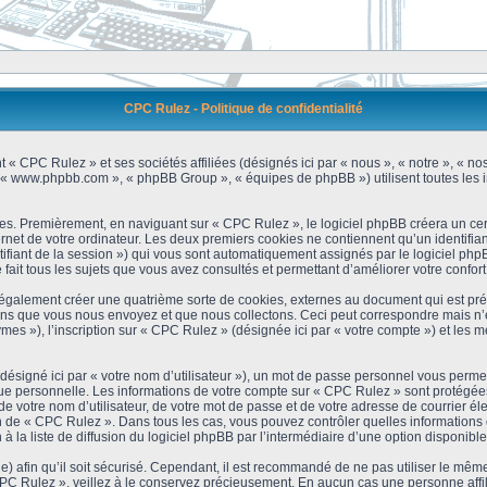
CPC Rulez - Politique de confidentialité
 « CPC Rulez » et ses sociétés affiliées (désignés ici par « nous », « notre », « no
 », « www.phpbb.com », « phpBB Group », « équipes de phpBB ») utilisent toutes les i
es. Premièrement, en naviguant sur « CPC Rulez », le logiciel phpBB créera un cert
et de votre ordinateur. Les deux premiers cookies ne contiennent qu’un identifiant d’u
ntifiant de la session ») qui vous sont automatiquement assignés par le logiciel ph
ait tous les sujets que vous avez consultés et permettant d’améliorer votre confort 
galement créer une quatrième sorte de cookies, externes au document qui est prév
s que vous nous envoyez et que nous collectons. Ceci peut correspondre mais n’es
s »), l’inscription sur « CPC Rulez » (désignée ici par « votre compte ») et les m
ésigné ici par « votre nom d’utilisateur »), un mot de passe personnel vous permet
que personnelle. Les informations de votre compte sur « CPC Rulez » sont protégées
e votre nom d’utilisateur, de votre mot de passe et de votre adresse de courrier é
étion de « CPC Rulez ». Dans tous les cas, vous pouvez contrôler quelles informatio
 la liste de diffusion du logiciel phpBB par l’intermédiaire d’une option disponibl
) afin qu’il soit sécurisé. Cependant, il est recommandé de ne pas utiliser le même 
C Rulez », veillez à le conservez précieusement. En aucun cas une personne affili