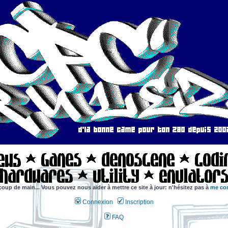
coup de main... Vous pouvez nous aider à mettre ce site à jour: n'hésitez pas à
me con
Connexion
Inscription
FAQ