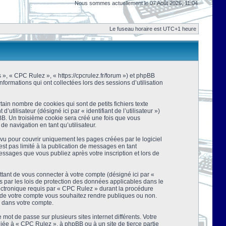
Nous sommes actuellement le 07 Août 2026, 11:04
Le fuseau horaire est UTC+1 heure
s », « CPC Rulez », « https://cpcrulez.fr/forum ») et phpBB
nformations qui ont collectées lors des sessions d’utilisation
ain nombre de cookies qui sont de petits fichiers texte
tilisateur (désigné ici par « identifiant de l’utilisateur »)
pBB. Un troisième cookie sera créé une fois que vous
de navigation en tant qu’utilisateur.
u pour couvrir uniquement les pages créées par le logiciel
t pas limité à la publication de messages en tant
essages que vous publiez après votre inscription et lors de
tant de vous connecter à votre compte (désigné ici par «
 par les lois de protection des données applicables dans le
lectronique requis par « CPC Rulez » durant la procédure
ns de votre compte vous souhaitez rendre publiques ou non.
e dans votre compte.
mot de passe sur plusieurs sites internet différents. Votre
ée à « CPC Rulez », à phpBB ou à un site de tierce partie