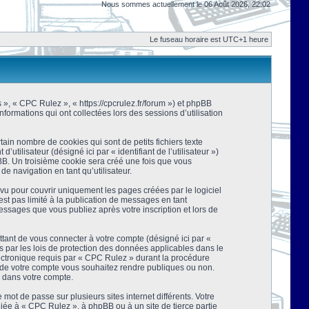
Nous sommes actuellement le 06 Août 2026, 22:02
Le fuseau horaire est UTC+1 heure
s », « CPC Rulez », « https://cpcrulez.fr/forum ») et phpBB
nformations qui ont collectées lors des sessions d’utilisation
ain nombre de cookies qui sont de petits fichiers texte
tilisateur (désigné ici par « identifiant de l’utilisateur »)
pBB. Un troisième cookie sera créé une fois que vous
de navigation en tant qu’utilisateur.
u pour couvrir uniquement les pages créées par le logiciel
t pas limité à la publication de messages en tant
essages que vous publiez après votre inscription et lors de
tant de vous connecter à votre compte (désigné ici par «
 par les lois de protection des données applicables dans le
lectronique requis par « CPC Rulez » durant la procédure
ns de votre compte vous souhaitez rendre publiques ou non.
e dans votre compte.
mot de passe sur plusieurs sites internet différents. Votre
ée à « CPC Rulez », à phpBB ou à un site de tierce partie