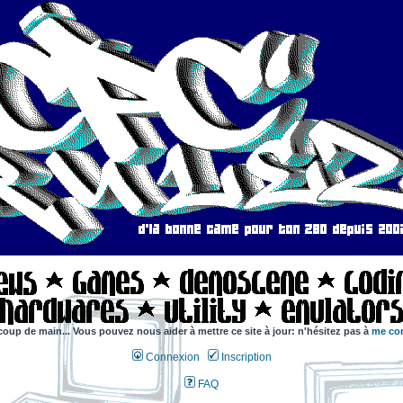
coup de main... Vous pouvez nous aider à mettre ce site à jour: n'hésitez pas à
me con
Connexion
Inscription
FAQ