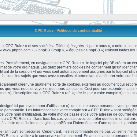
CPC Rulez - Politique de confidentialité
 « CPC Rulez » et ses sociétés affiliées (désignés ici par « nous », « notre », « no
 », « www.phpbb.com », « phpBB Group », « équipes de phpBB ») utilisent toutes les i
es. Premièrement, en naviguant sur « CPC Rulez », le logiciel phpBB créera un cert
et de votre ordinateur. Les deux premiers cookies ne contiennent qu’un identifiant d’u
ntifiant de la session ») qui vous sont automatiquement assignés par le logiciel ph
ait tous les sujets que vous avez consultés et permettant d’améliorer votre confort 
galement créer une quatrième sorte de cookies, externes au document qui est prév
s que vous nous envoyez et que nous collectons. Ceci peut correspondre mais n’es
s »), l’inscription sur « CPC Rulez » (désignée ici par « votre compte ») et les m
ésigné ici par « votre nom d’utilisateur »), un mot de passe personnel vous permet
que personnelle. Les informations de votre compte sur « CPC Rulez » sont protégées
e votre nom d’utilisateur, de votre mot de passe et de votre adresse de courrier é
étion de « CPC Rulez ». Dans tous les cas, vous pouvez contrôler quelles informatio
 la liste de diffusion du logiciel phpBB par l’intermédiaire d’une option disponibl
) afin qu’il soit sécurisé. Cependant, il est recommandé de ne pas utiliser le même 
C Rulez », veillez à le conservez précieusement. En aucun cas une personne affili