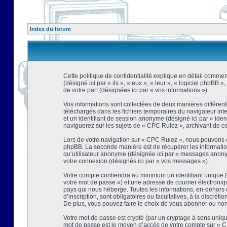
Index du forum
Cette politique de confidentialité explique en détail comment
(désigné ici par « ils », « eux », « leur », « logiciel phpBB
de votre part (désignées ici par « vos informations »).
Vos informations sont collectées de deux manières différent
téléchargés dans les fichiers temporaires du navigateur intern
et un identifiant de session anonyme (désigné ici par « ide
naviguerez sur les sujets de « CPC Rulez », archivant de ce f
Lors de votre navigation sur « CPC Rulez », nous pouvons é
phpBB. La seconde manière est de récupérer les information
qu’utilisateur anonyme (désignée ici par « messages anonyme
votre connexion (désignés ici par « vos messages »).
Votre compte contiendra au minimum un identifiant unique (d
votre mot de passe ») et une adresse de courrier électroni
pays qui nous héberge. Toutes les informations, en-dehors d
d’inscription, sont obligatoires ou facultatives, à la discr
De plus, vous pouvez faire le choix de vous abonner ou non à
Votre mot de passe est crypté (par un cryptage à sens unique
mot de passe est le moyen d’accès de votre compte sur « CP