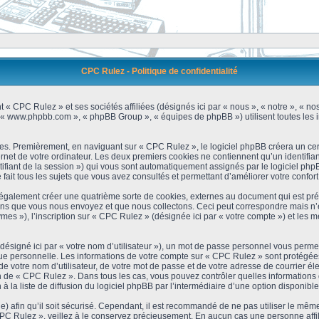
CPC Rulez - Politique de confidentialité
 « CPC Rulez » et ses sociétés affiliées (désignés ici par « nous », « notre », « no
 », « www.phpbb.com », « phpBB Group », « équipes de phpBB ») utilisent toutes les i
es. Premièrement, en naviguant sur « CPC Rulez », le logiciel phpBB créera un cert
et de votre ordinateur. Les deux premiers cookies ne contiennent qu’un identifiant d’u
ntifiant de la session ») qui vous sont automatiquement assignés par le logiciel ph
ait tous les sujets que vous avez consultés et permettant d’améliorer votre confort 
galement créer une quatrième sorte de cookies, externes au document qui est prév
s que vous nous envoyez et que nous collectons. Ceci peut correspondre mais n’es
s »), l’inscription sur « CPC Rulez » (désignée ici par « votre compte ») et les m
ésigné ici par « votre nom d’utilisateur »), un mot de passe personnel vous permet
que personnelle. Les informations de votre compte sur « CPC Rulez » sont protégées
e votre nom d’utilisateur, de votre mot de passe et de votre adresse de courrier é
étion de « CPC Rulez ». Dans tous les cas, vous pouvez contrôler quelles informatio
 la liste de diffusion du logiciel phpBB par l’intermédiaire d’une option disponibl
) afin qu’il soit sécurisé. Cependant, il est recommandé de ne pas utiliser le même 
C Rulez », veillez à le conservez précieusement. En aucun cas une personne affili