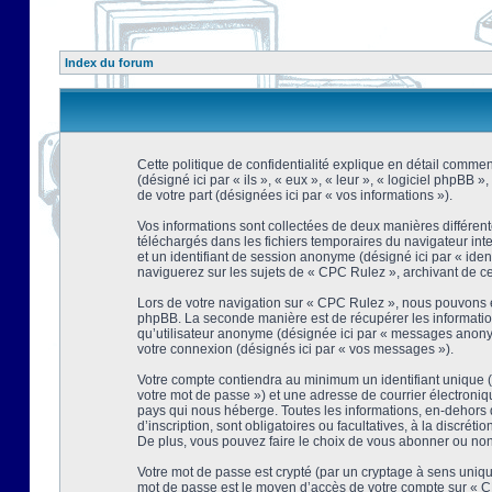
Index du forum
Cette politique de confidentialité explique en détail comment
(désigné ici par « ils », « eux », « leur », « logiciel phpBB
de votre part (désignées ici par « vos informations »).
Vos informations sont collectées de deux manières différent
téléchargés dans les fichiers temporaires du navigateur intern
et un identifiant de session anonyme (désigné ici par « ide
naviguerez sur les sujets de « CPC Rulez », archivant de ce f
Lors de votre navigation sur « CPC Rulez », nous pouvons é
phpBB. La seconde manière est de récupérer les information
qu’utilisateur anonyme (désignée ici par « messages anonyme
votre connexion (désignés ici par « vos messages »).
Votre compte contiendra au minimum un identifiant unique (d
votre mot de passe ») et une adresse de courrier électroni
pays qui nous héberge. Toutes les informations, en-dehors d
d’inscription, sont obligatoires ou facultatives, à la discr
De plus, vous pouvez faire le choix de vous abonner ou non à
Votre mot de passe est crypté (par un cryptage à sens unique
mot de passe est le moyen d’accès de votre compte sur « CP