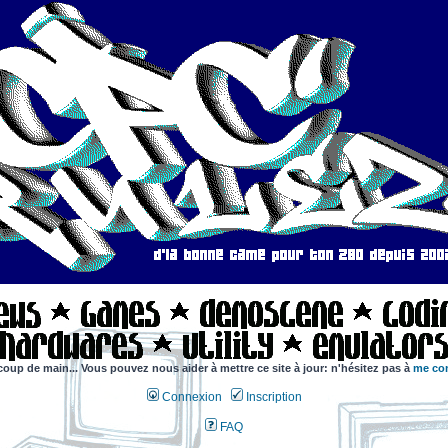
coup de main... Vous pouvez nous aider à mettre ce site à jour: n'hésitez pas à
me con
Connexion
Inscription
FAQ