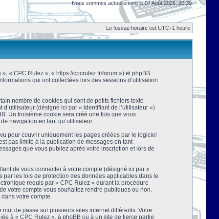
Nous sommes actuellement le 07 Août 2026, 20:39
Le fuseau horaire est UTC+1 heure
s », « CPC Rulez », « https://cpcrulez.fr/forum ») et phpBB
nformations qui ont collectées lors des sessions d’utilisation
ain nombre de cookies qui sont de petits fichiers texte
tilisateur (désigné ici par « identifiant de l’utilisateur »)
pBB. Un troisième cookie sera créé une fois que vous
de navigation en tant qu’utilisateur.
u pour couvrir uniquement les pages créées par le logiciel
t pas limité à la publication de messages en tant
essages que vous publiez après votre inscription et lors de
tant de vous connecter à votre compte (désigné ici par «
 par les lois de protection des données applicables dans le
lectronique requis par « CPC Rulez » durant la procédure
ns de votre compte vous souhaitez rendre publiques ou non.
e dans votre compte.
mot de passe sur plusieurs sites internet différents. Votre
ée à « CPC Rulez », à phpBB ou à un site de tierce partie