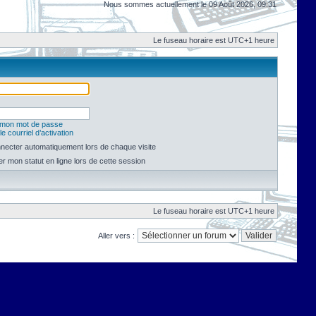
Nous sommes actuellement le 09 Août 2026, 09:31
Le fuseau horaire est UTC+1 heure
é mon mot de passe
e courriel d’activation
necter automatiquement lors de chaque visite
 mon statut en ligne lors de cette session
Le fuseau horaire est UTC+1 heure
Aller vers :