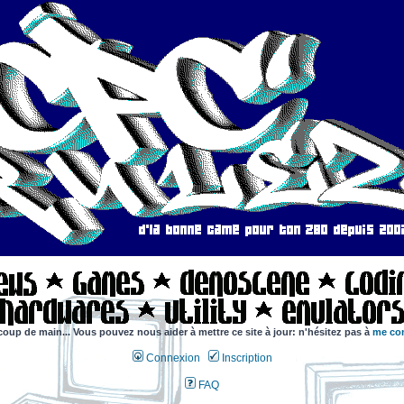
coup de main... Vous pouvez nous aider à mettre ce site à jour: n'hésitez pas à
me con
Connexion
Inscription
FAQ