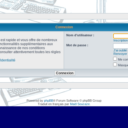
Connexion
Nom d’utilisateur :
n est rapide et vous offre de nombreux
Inscription
onctionnalités supplémentaires aux
Mot de passe :
connaissance de nos conditions
J’ai oubli
consulter attentivement toutes les règles
Renvoyer l
Me con
identialité
Masquer
Powered by
phpBB
® Forum Software © phpBB Group
Traduit en français par
Maël Soucaze
.