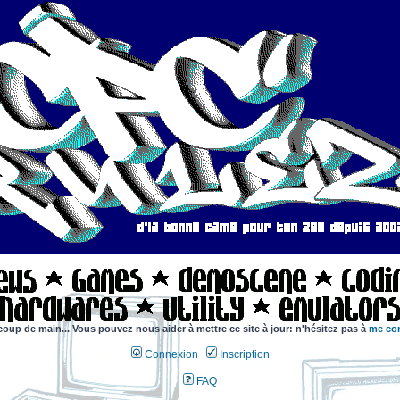
coup de main... Vous pouvez nous aider à mettre ce site à jour: n'hésitez pas à
me con
Connexion
Inscription
FAQ