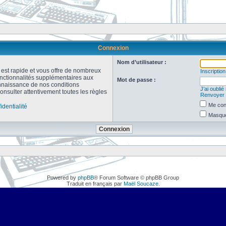
Connexion
Nom d’utilisateur :
n est rapide et vous offre de nombreux
Inscription
onctionnalités supplémentaires aux
Mot de passe :
connaissance de nos conditions
J’ai oubli
consulter attentivement toutes les règles
Renvoyer l
Me con
identialité
Masquer
Powered by
phpBB
® Forum Software © phpBB Group
Traduit en français par
Maël Soucaze
.