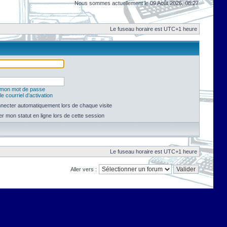
Nous sommes actuellement le 09 Août 2026, 08:27
Le fuseau horaire est UTC+1 heure
é mon mot de passe
e courriel d’activation
necter automatiquement lors de chaque visite
 mon statut en ligne lors de cette session
Le fuseau horaire est UTC+1 heure
Aller vers :