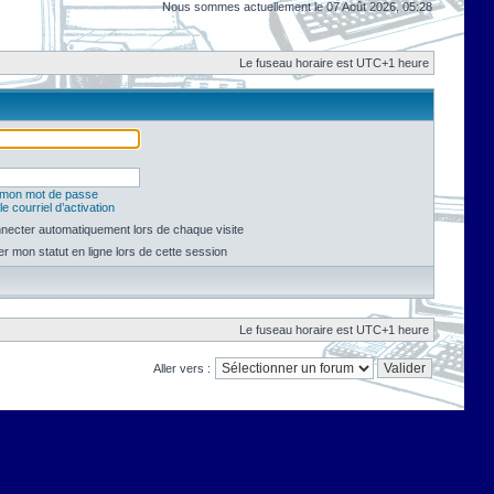
Nous sommes actuellement le 07 Août 2026, 05:28
Le fuseau horaire est UTC+1 heure
é mon mot de passe
e courriel d’activation
necter automatiquement lors de chaque visite
 mon statut en ligne lors de cette session
Le fuseau horaire est UTC+1 heure
Aller vers :