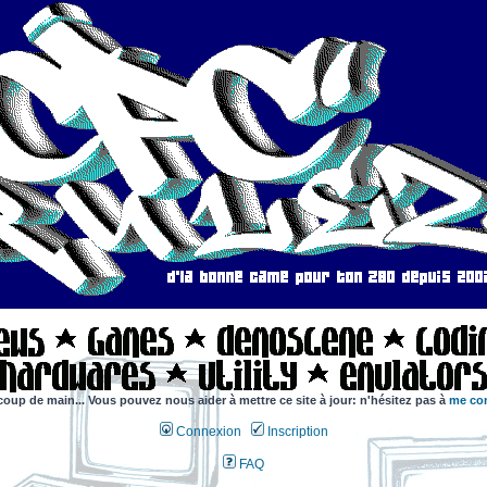
coup de main... Vous pouvez nous aider à mettre ce site à jour: n'hésitez pas à
me con
Connexion
Inscription
FAQ