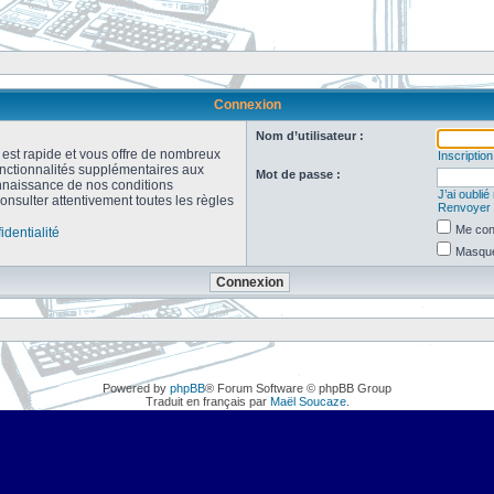
Connexion
Nom d’utilisateur :
n est rapide et vous offre de nombreux
Inscription
onctionnalités supplémentaires aux
Mot de passe :
connaissance de nos conditions
J’ai oubli
consulter attentivement toutes les règles
Renvoyer l
Me con
identialité
Masquer
Powered by
phpBB
® Forum Software © phpBB Group
Traduit en français par
Maël Soucaze
.