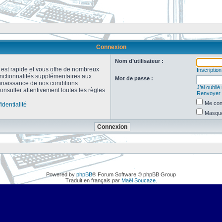
Connexion
Nom d’utilisateur :
n est rapide et vous offre de nombreux
Inscription
onctionnalités supplémentaires aux
Mot de passe :
connaissance de nos conditions
J’ai oubli
consulter attentivement toutes les règles
Renvoyer l
Me con
identialité
Masquer
Powered by
phpBB
® Forum Software © phpBB Group
Traduit en français par
Maël Soucaze
.