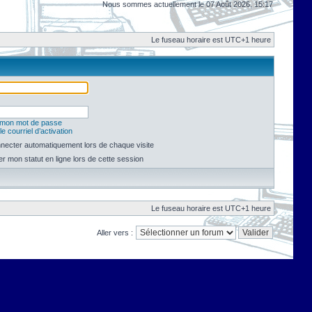
Nous sommes actuellement le 07 Août 2026, 15:17
Le fuseau horaire est UTC+1 heure
é mon mot de passe
e courriel d’activation
necter automatiquement lors de chaque visite
 mon statut en ligne lors de cette session
Le fuseau horaire est UTC+1 heure
Aller vers :