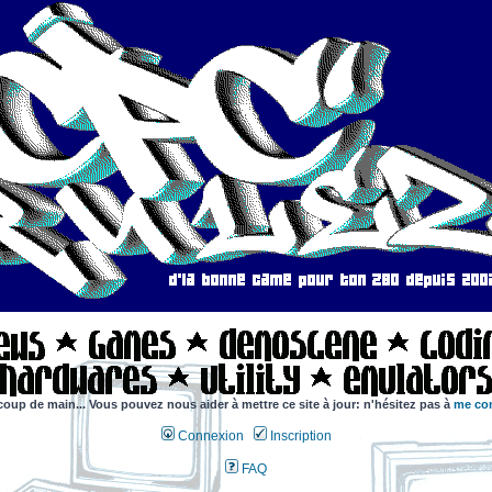
coup de main... Vous pouvez nous aider à mettre ce site à jour: n'hésitez pas à
me con
Connexion
Inscription
FAQ