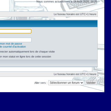
Nous sommes actuellement le 08 Août 2026, 16:05
Le fuseau horaire est UTC+1 heure
é mon mot de passe
e courriel d’activation
necter automatiquement lors de chaque visite
 mon statut en ligne lors de cette session
Le fuseau horaire est UTC+1 heure
Aller vers :