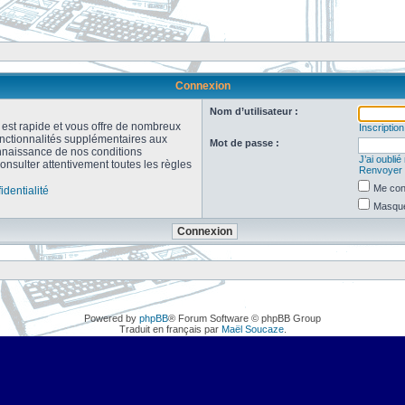
Connexion
Nom d’utilisateur :
n est rapide et vous offre de nombreux
Inscription
onctionnalités supplémentaires aux
Mot de passe :
connaissance de nos conditions
J’ai oubli
consulter attentivement toutes les règles
Renvoyer l
Me con
identialité
Masquer
Powered by
phpBB
® Forum Software © phpBB Group
Traduit en français par
Maël Soucaze
.