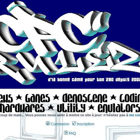
coup de main... Vous pouvez nous aider à mettre ce site à jour: n'hésitez pas à
me con
Connexion
Inscription
FAQ