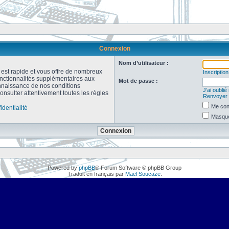
Connexion
Nom d’utilisateur :
n est rapide et vous offre de nombreux
Inscription
onctionnalités supplémentaires aux
Mot de passe :
connaissance de nos conditions
J’ai oubli
consulter attentivement toutes les règles
Renvoyer l
Me con
identialité
Masquer
Powered by
phpBB
® Forum Software © phpBB Group
Traduit en français par
Maël Soucaze
.