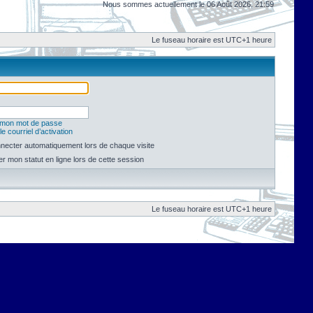
Nous sommes actuellement le 06 Août 2026, 21:59
Le fuseau horaire est UTC+1 heure
é mon mot de passe
e courriel d’activation
necter automatiquement lors de chaque visite
 mon statut en ligne lors de cette session
Le fuseau horaire est UTC+1 heure