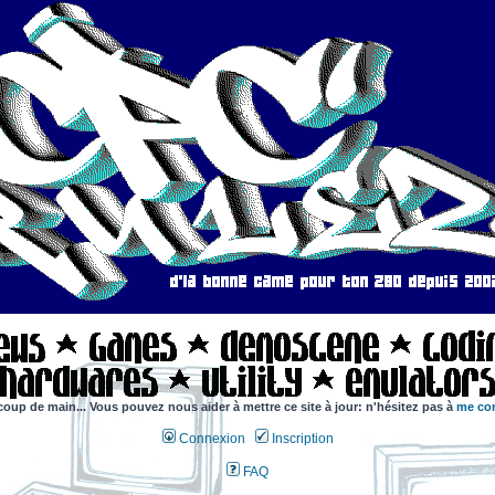
coup de main... Vous pouvez nous aider à mettre ce site à jour: n'hésitez pas à
me con
Connexion
Inscription
FAQ