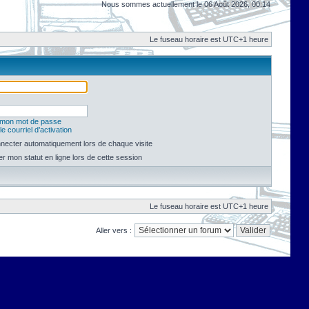
Nous sommes actuellement le 06 Août 2026, 00:14
Le fuseau horaire est UTC+1 heure
é mon mot de passe
e courriel d’activation
necter automatiquement lors de chaque visite
 mon statut en ligne lors de cette session
Le fuseau horaire est UTC+1 heure
Aller vers :