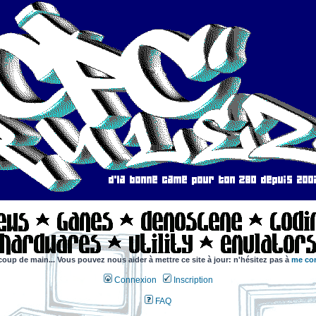
coup de main... Vous pouvez nous aider à mettre ce site à jour: n'hésitez pas à
me con
Connexion
Inscription
FAQ