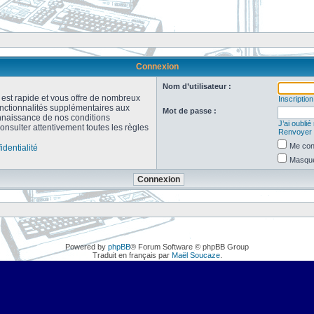
Connexion
Nom d’utilisateur :
n est rapide et vous offre de nombreux
Inscription
onctionnalités supplémentaires aux
Mot de passe :
connaissance de nos conditions
J’ai oubli
consulter attentivement toutes les règles
Renvoyer l
Me con
identialité
Masquer
Powered by
phpBB
® Forum Software © phpBB Group
Traduit en français par
Maël Soucaze
.