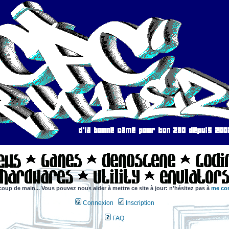
coup de main... Vous pouvez nous aider à mettre ce site à jour: n'hésitez pas à
me con
Connexion
Inscription
FAQ