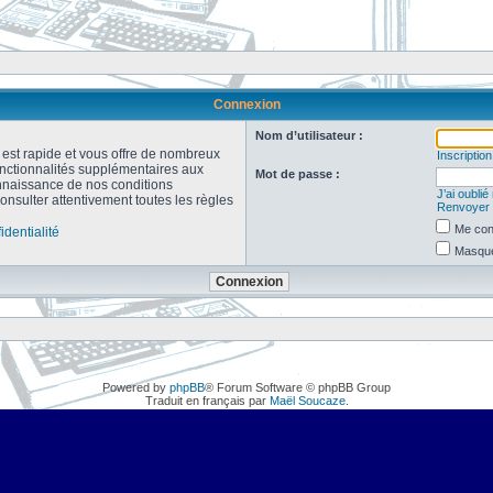
Connexion
Nom d’utilisateur :
n est rapide et vous offre de nombreux
Inscription
onctionnalités supplémentaires aux
Mot de passe :
connaissance de nos conditions
J’ai oubli
consulter attentivement toutes les règles
Renvoyer l
Me con
identialité
Masquer
Powered by
phpBB
® Forum Software © phpBB Group
Traduit en français par
Maël Soucaze
.