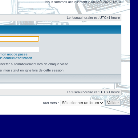
Nous sommes actuellement le 08 Août 2026, 13:10
Le fuseau horaire est UTC+1 heure
é mon mot de passe
e courriel d’activation
necter automatiquement lors de chaque visite
 mon statut en ligne lors de cette session
Le fuseau horaire est UTC+1 heure
Aller vers :