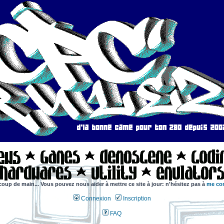
coup de main... Vous pouvez nous aider à mettre ce site à jour: n'hésitez pas à
me con
Connexion
Inscription
FAQ