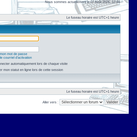
Nous sommes actuellement le 07 Août 2026, 12:44
Le fuseau horaire est UTC+1 heure
é mon mot de passe
e courriel d’activation
necter automatiquement lors de chaque visite
 mon statut en ligne lors de cette session
Le fuseau horaire est UTC+1 heure
Aller vers :