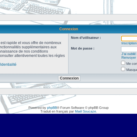
Connexion
Nom d’utilisateur :
n est rapide et vous offre de nombreux
Inscription
onctionnalités supplémentaires aux
Mot de passe :
connaissance de nos conditions
J’ai oubli
consulter attentivement toutes les règles
Renvoyer l
Me con
identialité
Masquer
Powered by
phpBB
® Forum Software © phpBB Group
Traduit en français par
Maël Soucaze
.