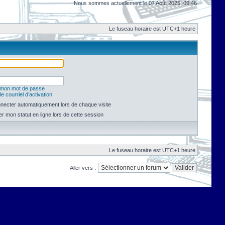
Nous sommes actuellement le 07 Août 2026, 09:46
Le fuseau horaire est UTC+1 heure
é mon mot de passe
e courriel d’activation
necter automatiquement lors de chaque visite
 mon statut en ligne lors de cette session
Le fuseau horaire est UTC+1 heure
Aller vers :