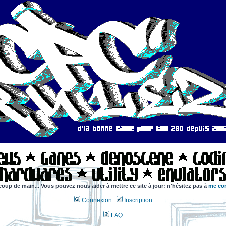
coup de main... Vous pouvez nous aider à mettre ce site à jour: n'hésitez pas à
me con
Connexion
Inscription
FAQ