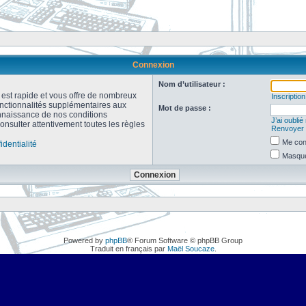
Connexion
Nom d’utilisateur :
n est rapide et vous offre de nombreux
Inscription
onctionnalités supplémentaires aux
Mot de passe :
connaissance de nos conditions
J’ai oubli
consulter attentivement toutes les règles
Renvoyer l
Me con
identialité
Masquer
Powered by
phpBB
® Forum Software © phpBB Group
Traduit en français par
Maël Soucaze
.