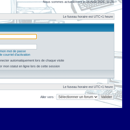
Nous sommes actuellement le 06 Août 2026, 11:28
Le fuseau horaire est UTC+1 heure
é mon mot de passe
e courriel d’activation
necter automatiquement lors de chaque visite
 mon statut en ligne lors de cette session
Le fuseau horaire est UTC+1 heure
Aller vers :