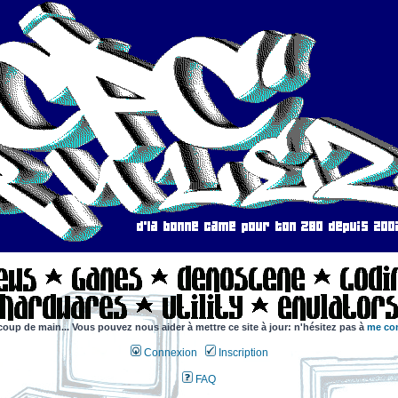
coup de main... Vous pouvez nous aider à mettre ce site à jour: n'hésitez pas à
me con
Connexion
Inscription
FAQ