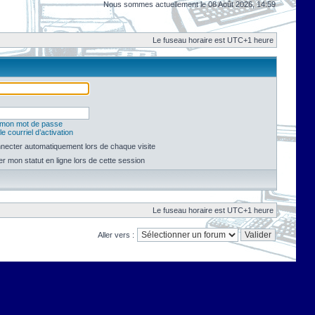
Nous sommes actuellement le 08 Août 2026, 14:59
Le fuseau horaire est UTC+1 heure
é mon mot de passe
e courriel d’activation
necter automatiquement lors de chaque visite
 mon statut en ligne lors de cette session
Le fuseau horaire est UTC+1 heure
Aller vers :