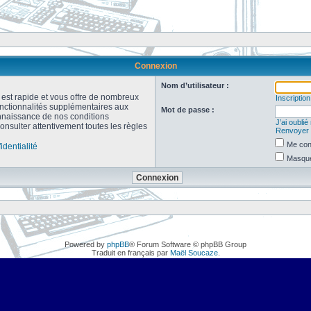
Connexion
Nom d’utilisateur :
n est rapide et vous offre de nombreux
Inscription
onctionnalités supplémentaires aux
Mot de passe :
connaissance de nos conditions
J’ai oubli
consulter attentivement toutes les règles
Renvoyer l
Me con
identialité
Masquer
Powered by
phpBB
® Forum Software © phpBB Group
Traduit en français par
Maël Soucaze
.