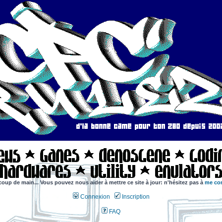
coup de main... Vous pouvez nous aider à mettre ce site à jour: n'hésitez pas à
me con
Connexion
Inscription
FAQ