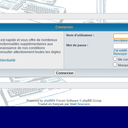
Connexion
Nom d’utilisateur :
n est rapide et vous offre de nombreux
Inscription
onctionnalités supplémentaires aux
Mot de passe :
connaissance de nos conditions
J’ai oubli
consulter attentivement toutes les règles
Renvoyer l
Me con
identialité
Masquer
Powered by
phpBB
® Forum Software © phpBB Group
Traduit en français par
Maël Soucaze
.