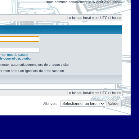
Nous sommes actuellement le 07 Août 2026, 05:46
Le fuseau horaire est UTC+1 heure
é mon mot de passe
e courriel d’activation
necter automatiquement lors de chaque visite
 mon statut en ligne lors de cette session
Le fuseau horaire est UTC+1 heure
Aller vers :