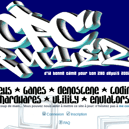
coup de main... Vous pouvez nous aider à mettre ce site à jour: n'hésitez pas à
me con
Connexion
Inscription
FAQ