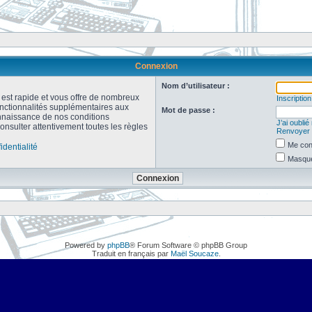
Connexion
Nom d’utilisateur :
n est rapide et vous offre de nombreux
Inscription
onctionnalités supplémentaires aux
Mot de passe :
connaissance de nos conditions
J’ai oubli
consulter attentivement toutes les règles
Renvoyer l
Me con
identialité
Masquer
Powered by
phpBB
® Forum Software © phpBB Group
Traduit en français par
Maël Soucaze
.