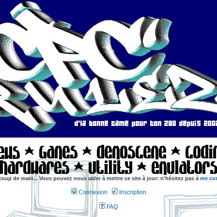
coup de main... Vous pouvez nous aider à mettre ce site à jour: n'hésitez pas à
me con
Connexion
Inscription
FAQ