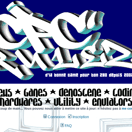
coup de main... Vous pouvez nous aider à mettre ce site à jour: n'hésitez pas à
me con
Connexion
Inscription
FAQ