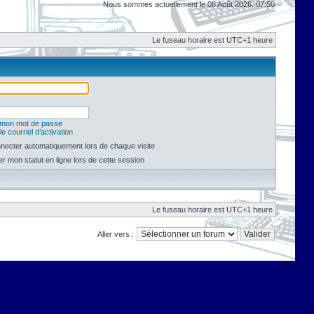
Nous sommes actuellement le 08 Août 2026, 07:50
Le fuseau horaire est UTC+1 heure
é mon mot de passe
e courriel d’activation
necter automatiquement lors de chaque visite
 mon statut en ligne lors de cette session
Le fuseau horaire est UTC+1 heure
Aller vers :