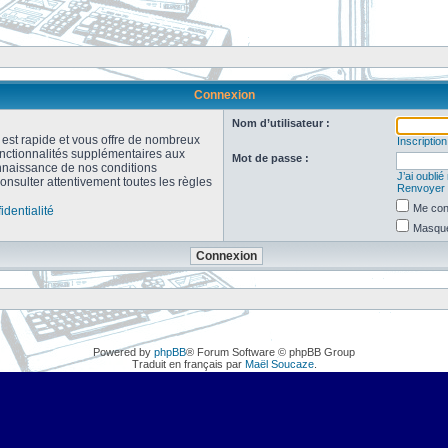
Connexion
Nom d’utilisateur :
n est rapide et vous offre de nombreux
Inscription
onctionnalités supplémentaires aux
Mot de passe :
connaissance de nos conditions
J’ai oubli
consulter attentivement toutes les règles
Renvoyer l
Me con
identialité
Masquer
Powered by
phpBB
® Forum Software © phpBB Group
Traduit en français par
Maël Soucaze
.