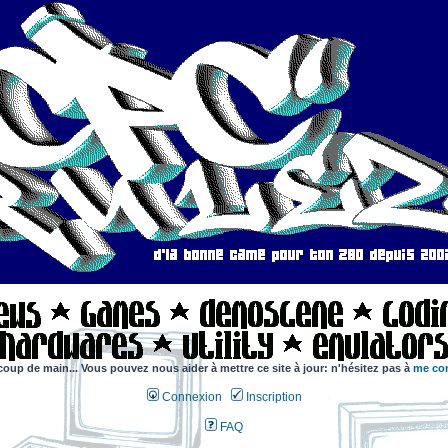
coup de main... Vous pouvez nous aider à mettre ce site à jour: n'hésitez pas à
me con
Connexion
Inscription
FAQ