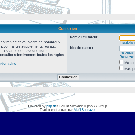
Connexion
Nom d’utilisateur :
n est rapide et vous offre de nombreux
Inscription
onctionnalités supplémentaires aux
Mot de passe :
connaissance de nos conditions
J’ai oubli
consulter attentivement toutes les règles
Renvoyer l
Me con
identialité
Masquer
Powered by
phpBB
® Forum Software © phpBB Group
Traduit en français par
Maël Soucaze
.