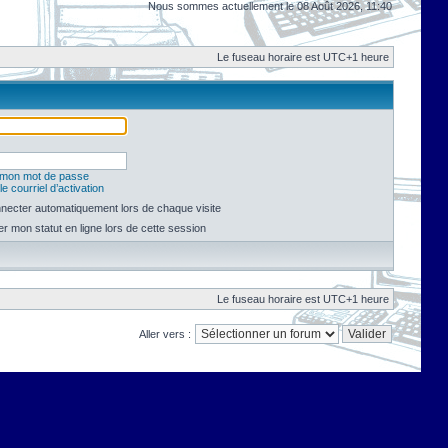
Nous sommes actuellement le 08 Août 2026, 11:40
Le fuseau horaire est UTC+1 heure
é mon mot de passe
e courriel d’activation
necter automatiquement lors de chaque visite
 mon statut en ligne lors de cette session
Le fuseau horaire est UTC+1 heure
Aller vers :