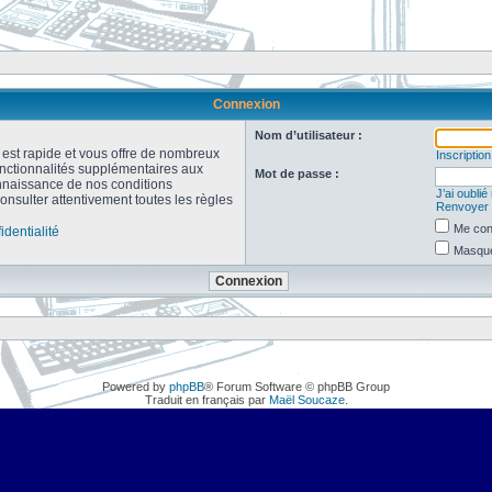
Connexion
Nom d’utilisateur :
n est rapide et vous offre de nombreux
Inscription
onctionnalités supplémentaires aux
Mot de passe :
connaissance de nos conditions
J’ai oubli
consulter attentivement toutes les règles
Renvoyer l
Me con
identialité
Masquer
Powered by
phpBB
® Forum Software © phpBB Group
Traduit en français par
Maël Soucaze
.