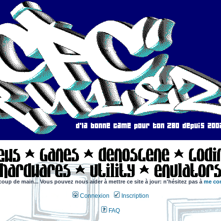
coup de main... Vous pouvez nous aider à mettre ce site à jour: n'hésitez pas à
me con
Connexion
Inscription
FAQ