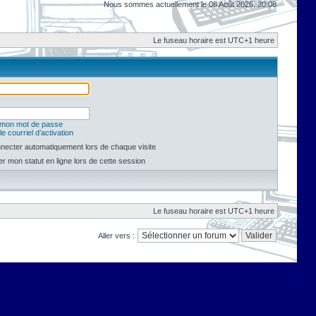
Nous sommes actuellement le 08 Août 2026, 20:08
Le fuseau horaire est UTC+1 heure
é mon mot de passe
e courriel d’activation
necter automatiquement lors de chaque visite
 mon statut en ligne lors de cette session
Le fuseau horaire est UTC+1 heure
Aller vers :