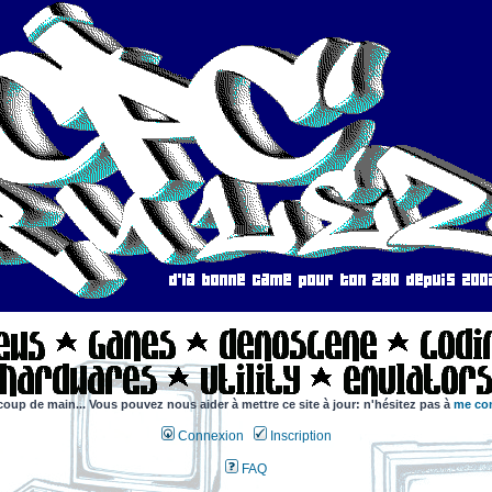
coup de main... Vous pouvez nous aider à mettre ce site à jour: n'hésitez pas à
me con
Connexion
Inscription
FAQ