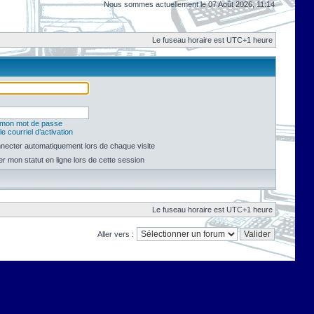
Nous sommes actuellement le 07 Août 2026, 11:14
Le fuseau horaire est UTC+1 heure
é mon mot de passe
e courriel d’activation
necter automatiquement lors de chaque visite
 mon statut en ligne lors de cette session
Le fuseau horaire est UTC+1 heure
Aller vers :