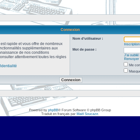
Connexion
Nom d’utilisateur :
n est rapide et vous offre de nombreux
Inscription
onctionnalités supplémentaires aux
Mot de passe :
connaissance de nos conditions
J’ai oubli
consulter attentivement toutes les règles
Renvoyer l
Me con
identialité
Masquer
Powered by
phpBB
® Forum Software © phpBB Group
Traduit en français par
Maël Soucaze
.