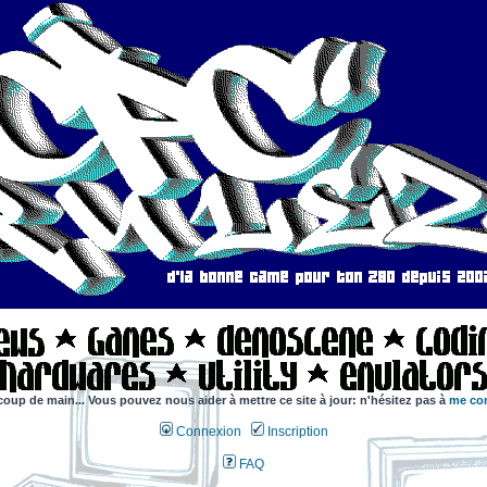
coup de main... Vous pouvez nous aider à mettre ce site à jour: n'hésitez pas à
me con
Connexion
Inscription
FAQ