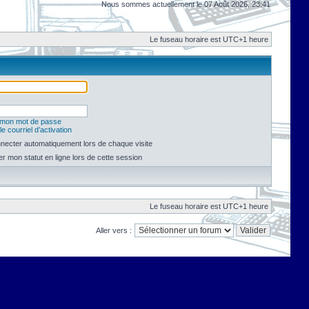
Nous sommes actuellement le 07 Août 2026, 23:41
Le fuseau horaire est UTC+1 heure
é mon mot de passe
e courriel d’activation
necter automatiquement lors de chaque visite
 mon statut en ligne lors de cette session
Le fuseau horaire est UTC+1 heure
Aller vers :