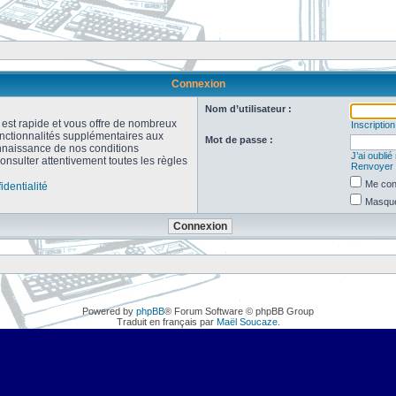
Connexion
Nom d’utilisateur :
n est rapide et vous offre de nombreux
Inscription
onctionnalités supplémentaires aux
Mot de passe :
connaissance de nos conditions
J’ai oubli
consulter attentivement toutes les règles
Renvoyer l
Me con
identialité
Masquer
Powered by
phpBB
® Forum Software © phpBB Group
Traduit en français par
Maël Soucaze
.