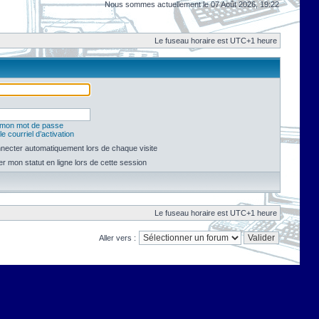
Nous sommes actuellement le 07 Août 2026, 19:22
Le fuseau horaire est UTC+1 heure
é mon mot de passe
e courriel d’activation
necter automatiquement lors de chaque visite
 mon statut en ligne lors de cette session
Le fuseau horaire est UTC+1 heure
Aller vers :