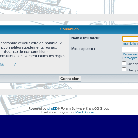
Connexion
Nom d’utilisateur :
n est rapide et vous offre de nombreux
Inscription
onctionnalités supplémentaires aux
Mot de passe :
connaissance de nos conditions
J’ai oubli
consulter attentivement toutes les règles
Renvoyer l
Me con
identialité
Masquer
Powered by
phpBB
® Forum Software © phpBB Group
Traduit en français par
Maël Soucaze
.