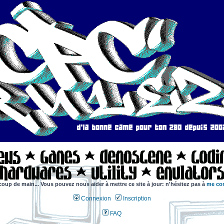
coup de main... Vous pouvez nous aider à mettre ce site à jour: n'hésitez pas à
me con
Connexion
Inscription
FAQ