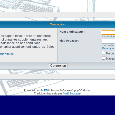
Connexion
Nom d’utilisateur :
n est rapide et vous offre de nombreux
Inscription
onctionnalités supplémentaires aux
Mot de passe :
connaissance de nos conditions
J’ai oubli
consulter attentivement toutes les règles
Renvoyer l
Me con
identialité
Masquer
Powered by
phpBB
® Forum Software © phpBB Group
Traduit en français par
Maël Soucaze
.