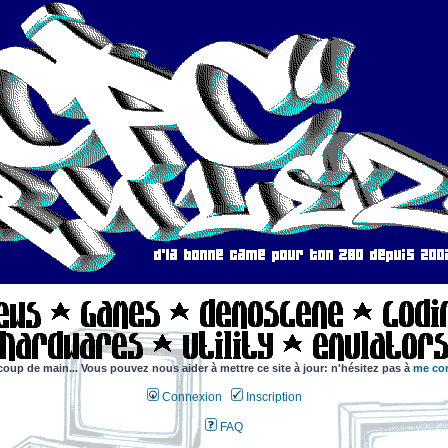
coup de main... Vous pouvez nous aider à mettre ce site à jour: n'hésitez pas à
me con
Connexion
Inscription
FAQ