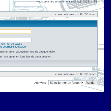
Nous sommes actuellement le 07 Août 2026, 14:52
Le fuseau horaire est UTC+1 heure
é mon mot de passe
e courriel d’activation
necter automatiquement lors de chaque visite
 mon statut en ligne lors de cette session
Le fuseau horaire est UTC+1 heure
Aller vers :