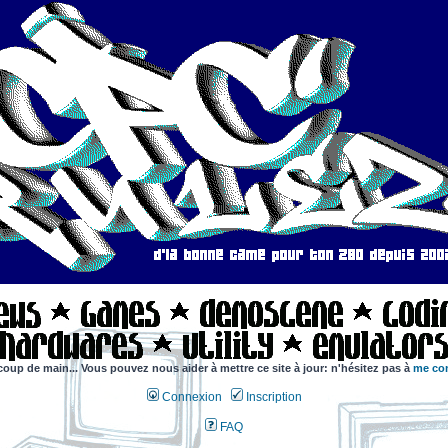
coup de main... Vous pouvez nous aider à mettre ce site à jour: n'hésitez pas à
me con
Connexion
Inscription
FAQ