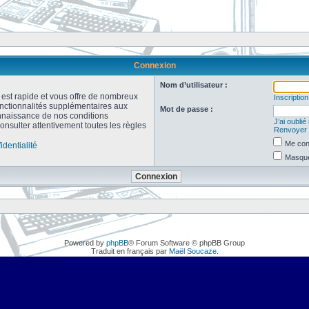
Connexion
Nom d’utilisateur :
n est rapide et vous offre de nombreux
Inscription
onctionnalités supplémentaires aux
Mot de passe :
connaissance de nos conditions
J’ai oubli
consulter attentivement toutes les règles
Renvoyer l
Me con
identialité
Masquer
Powered by
phpBB
® Forum Software © phpBB Group
Traduit en français par
Maël Soucaze
.