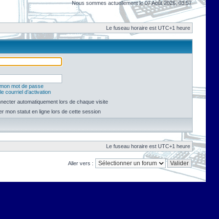
Nous sommes actuellement le 07 Août 2026, 03:57
Le fuseau horaire est UTC+1 heure
é mon mot de passe
e courriel d’activation
necter automatiquement lors de chaque visite
 mon statut en ligne lors de cette session
Le fuseau horaire est UTC+1 heure
Aller vers :