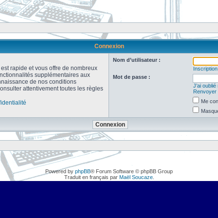
Connexion
Nom d’utilisateur :
n est rapide et vous offre de nombreux
Inscription
onctionnalités supplémentaires aux
Mot de passe :
connaissance de nos conditions
J’ai oubli
consulter attentivement toutes les règles
Renvoyer l
Me con
identialité
Masquer
Powered by
phpBB
® Forum Software © phpBB Group
Traduit en français par
Maël Soucaze
.