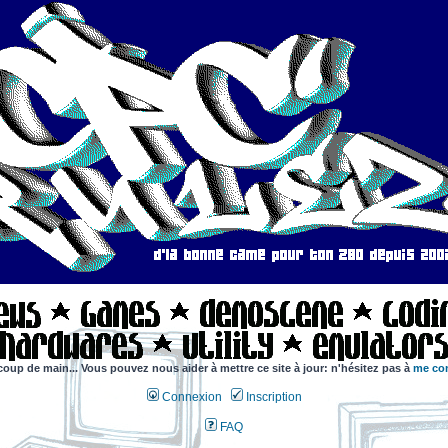
coup de main... Vous pouvez nous aider à mettre ce site à jour: n'hésitez pas à
me con
Connexion
Inscription
FAQ